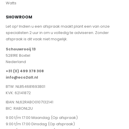
Watts
SHOWROOM
Let op! Indien u een afspraak maakt plant een van onze
specialisten 2 uur in om u volledig te adviseren. Zonder
afspraak is dit vaak niet mogelijk.
Schouwrooij 13
5281RE Boxtel
Nederland
+31 (0) 499 378 308
info@eco2all.nl
BTW: NL854681693B01
KVK: 62141872
IBAN: NL62RABO0107132141
BIC: RABONL2U
9:00 t/m 17:00 Maandag (Op afspraak)
9:00 t/m 17:00 Dinsdag (Op afspraak)