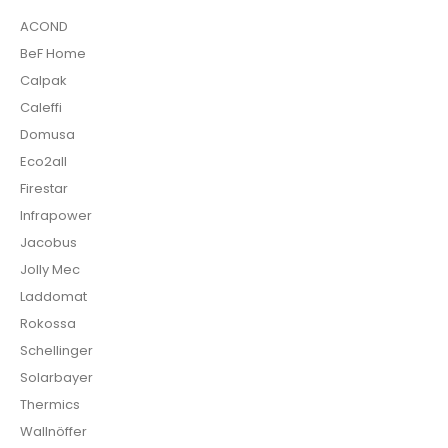
ACOND
BeF Home
Calpak
Caleffi
Domusa
Eco2all
Firestar
Infrapower
Jacobus
Jolly Mec
Laddomat
Rokossa
Schellinger
Solarbayer
Thermics
Wallnöffer