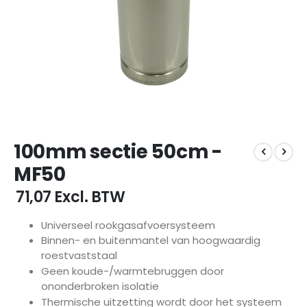
Ga
100mm sectie 50cm -
naar
het
MF50
begin
van
€ 71,07
Excl. BTW
de
afbeeldingen-
Universeel rookgasafvoersysteem
gallerij
Binnen- en buitenmantel van hoogwaardig
roestvaststaal
Geen koude-/warmtebruggen door
ononderbroken isolatie
Thermische uitzetting wordt door het systeem