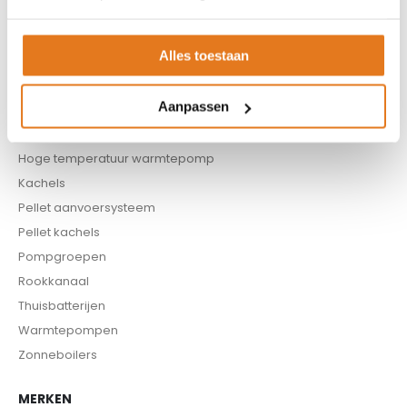
Boilers
Buffervaten
Alles toestaan
Controllers
CV haard
Aanpassen
CV pellet kachels
Infrarood panelen
Hoge temperatuur warmtepomp
Kachels
Pellet aanvoersysteem
Pellet kachels
Pompgroepen
Rookkanaal
Thuisbatterijen
Warmtepompen
Zonneboilers
MERKEN