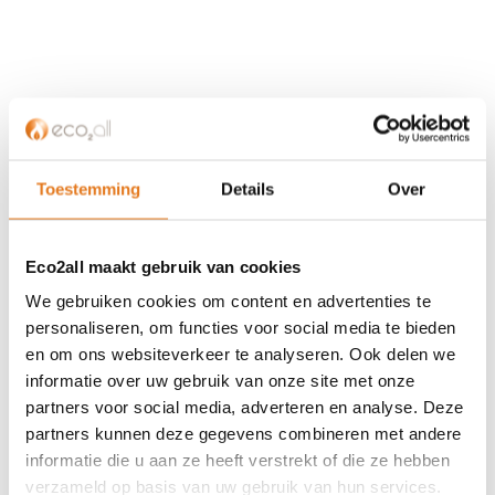
KLANTENSERVICE
Partner worden?
Over ons
Toestemming
Details
Over
Referenties
Privacybeleid
Eco2all maakt gebruik van cookies
Algemene voorwaarden
ISDE-subsidie
We gebruiken cookies om content en advertenties te
Partner Locator
personaliseren, om functies voor social media te bieden
en om ons websiteverkeer te analyseren. Ook delen we
Contact
informatie over uw gebruik van onze site met onze
partners voor social media, adverteren en analyse. Deze
ASSORTIMENT
partners kunnen deze gegevens combineren met andere
Appendages
informatie die u aan ze heeft verstrekt of die ze hebben
Biomassa ketels
verzameld op basis van uw gebruik van hun services.