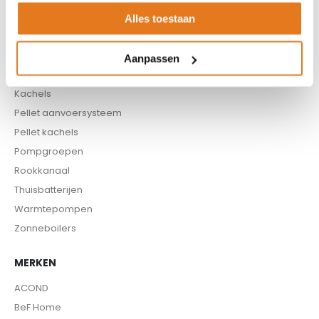
CV haard
Alles toestaan
CV pellet kachels
Infrarood panelen
Aanpassen
Hoge temperatuur warmtepomp
Kachels
Pellet aanvoersysteem
Pellet kachels
Pompgroepen
Rookkanaal
Thuisbatterijen
Warmtepompen
Zonneboilers
MERKEN
ACOND
BeF Home