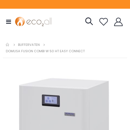
Toggle
Nav
BUFFERVATEN
DOMUSA FUSION COMBI W 50 HT EASY CONNECT
Ga
naar
het
einde
van
de
afbeeldingen-
gallerij