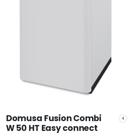
Ga
Domusa Fusion Combi
naar
het
W 50 HT Easy connect
begin