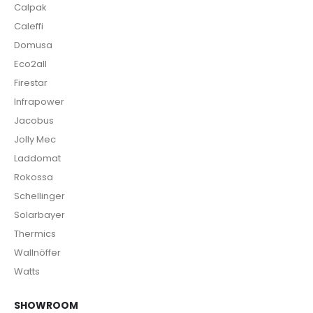
Calpak
Caleffi
Domusa
Eco2all
Firestar
Infrapower
Jacobus
Jolly Mec
Laddomat
Rokossa
Schellinger
Solarbayer
Thermics
Wallnöffer
Watts
SHOWROOM