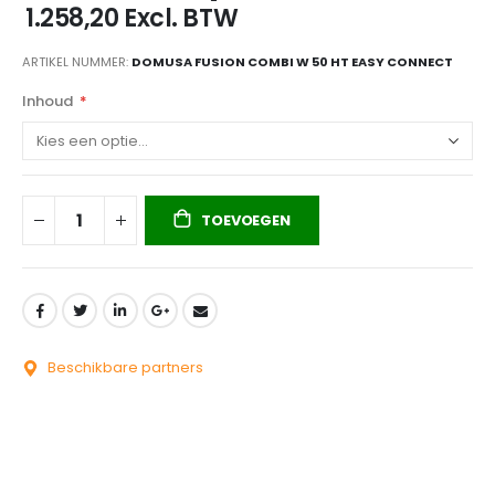
van
€ 1.258,20
Excl. BTW
de
afbeeldingen-
ARTIKEL NUMMER
DOMUSA FUSION COMBI W 50 HT EASY CONNECT
gallerij
Inhoud
TOEVOEGEN
Beschikbare partners