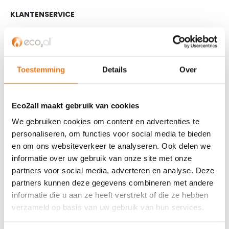
KLANTENSERVICE
Partner worden?
Over ons
Referenties
Toestemming
Details
Over
Privacybeleid
Algemene voorwaarden
ISDE-subsidie
Eco2all maakt gebruik van cookies
Partner Locator
We gebruiken cookies om content en advertenties te
Contact
personaliseren, om functies voor social media te bieden
en om ons websiteverkeer te analyseren. Ook delen we
ASSORTIMENT
informatie over uw gebruik van onze site met onze
partners voor social media, adverteren en analyse. Deze
Appendages
partners kunnen deze gegevens combineren met andere
Biomassa ketels
informatie die u aan ze heeft verstrekt of die ze hebben
Boilers
verzameld op basis van uw gebruik van hun services.
Buffervaten
Controllers