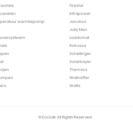
 kachels
Firestar
 panelen
Infrapower
peratuur warmtepomp
Jacobus
Jolly Mec
nvoersysteem
Laddomat
hels
Rokossa
epen
Schellinger
al
Solarbayer
rijen
Thermics
ompen
Wallnöffer
ers
Watts
© Eco2all. All Rights Reserved.