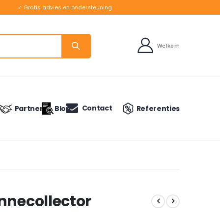
✓ Gratis advies en ondersteuning
Welkom
Contact
Partners
Blog
Referenties
nnecollector