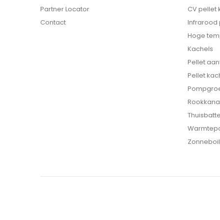
Partner Locator
CV pellet
Contact
Infrarood
Hoge tem
Kachels
Pellet aa
Pellet kac
Pompgro
Rookkana
Thuisbatte
Warmtep
Zonneboil