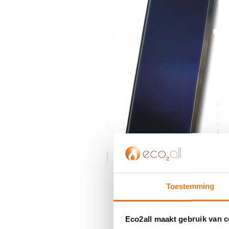
einde
van
de
afbeeldingen-
gallerij
Toestemming
Ga
naar
het
Eco2all maakt gebruik van 