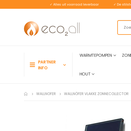
✓ Alles uit voorraad leverbaar
✓ De stil
WARMTEPOMPEN
ZON
PARTNER
INFO
HOUT
WALLNOFER
WALLNÖFER VLAKKE ZONNECOLLECTOR
Ga
naar
het