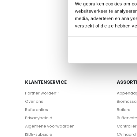
begin
We gebruiken cookies om cont
van
websiteverkeer te analyseren
de
media, adverteren en analys
afbeeldingen-
verstrekt of die ze hebben v
gallerij
KLANTENSERVICE
ASSORT
Partner worden?
Appenda
Over ons
Biomassa 
Referenties
Boilers
Privacybeleid
Buffervat
Algemene voorwaarden
Controller
ISDE-subsidie
CV haard