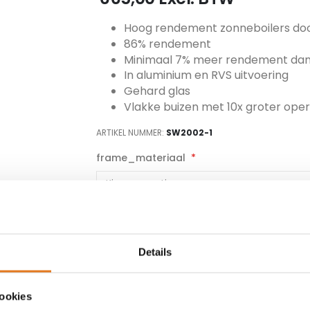
Hoog rendement zonneboilers do
86% rendement
Minimaal 7% meer rendement dan 
In aluminium en RVS uitvoering
Gehard glas
Vlakke buizen met 10x groter ope
ARTIKEL NUMMER
SW2002-1
frame_materiaal
Oppervlakte
Details
TOEVOEGEN
cookies