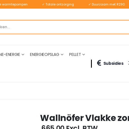
ste warmtepompen
✓ Totale ontzorging
✓ Duurzaam met R290
NE-ENERGIE
ENERGIEOPSLAG
PELLET
Subsidies
Wallnöfer Vlakke zo
€ 665,00
Excl. BTW