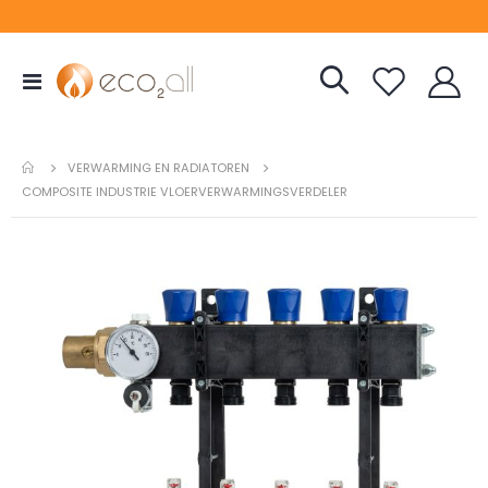
Toggle
Nav
VERWARMING EN RADIATOREN
COMPOSITE INDUSTRIE VLOERVERWARMINGSVERDELER
Ga
naar
het
einde
van
de
afbeeldingen-
gallerij