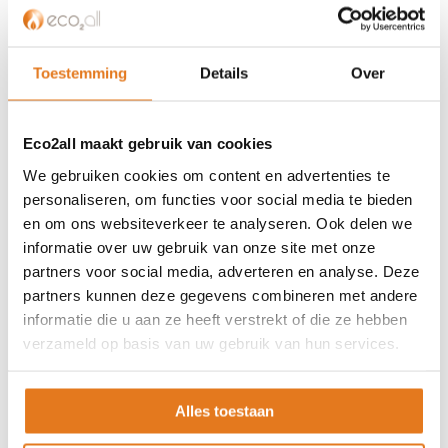
Privacybeleid
Algemene voorwaarden
Toestemming
Details
Over
ISDE-subsidie
Partner Locator
Contact
Eco2all maakt gebruik van cookies
We gebruiken cookies om content en advertenties te
ASSORTIMENT
personaliseren, om functies voor social media te bieden
Appendages
en om ons websiteverkeer te analyseren. Ook delen we
Biomassa ketels
informatie over uw gebruik van onze site met onze
Boilers
partners voor social media, adverteren en analyse. Deze
Buffervaten
partners kunnen deze gegevens combineren met andere
informatie die u aan ze heeft verstrekt of die ze hebben
Controllers
verzameld op basis van uw gebruik van hun services.
CV haard
CV pellet kachels
Infrarood panelen
Alles toestaan
Hoge temperatuur warmtepomp