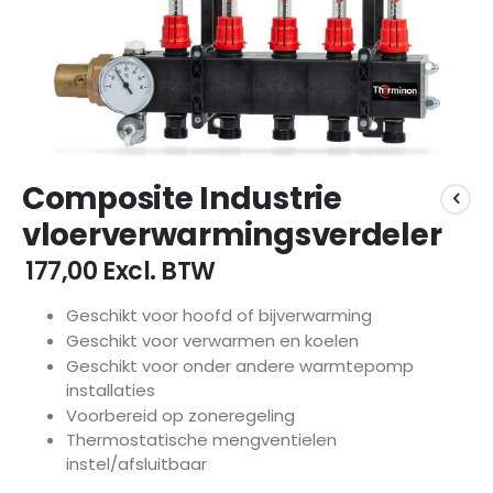
Ga
Composite Industrie
naar
het
vloerverwarmingsverdeler
begin
van
€ 177,00
Excl. BTW
de
afbeeldingen-
Geschikt voor hoofd of bijverwarming
gallerij
Geschikt voor verwarmen en koelen
Geschikt voor onder andere warmtepomp
installaties
Voorbereid op zoneregeling
Thermostatische mengventielen
instel/afsluitbaar