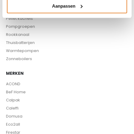
Kachels
Aanpassen
Pellet aanvoersysteem
Pellet kachels
Pompgroepen
Rookkanaal
Thuisbatterijen
Warmtepompen
Zonneboilers
MERKEN
ACOND
BeF Home
Calpak
Caleffi
Domusa
Eco2all
Firestar