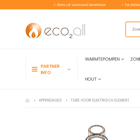
✓ Alles uit voorraad leverbaar
✓ De stil
WARMTEPOMPEN
ZON
PARTNER
INFO
HOUT
APPENDAGES
TUBE VOOR ELEKTRISCH ELEMENT
Ga
naar
het