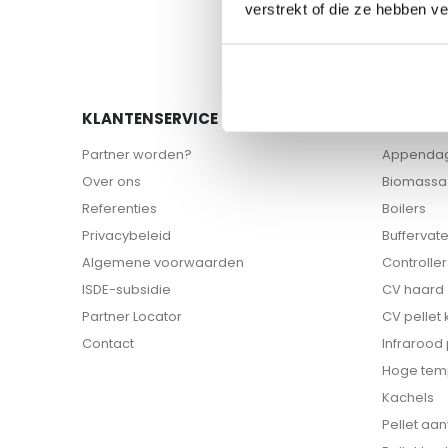
naar
verstrekt of die ze hebben v
het
begin
van
de
KLANTENSERVICE
ASSORT
afbeeldingen-
gallerij
Partner worden?
Appenda
Over ons
Biomassa 
Referenties
Boilers
Privacybeleid
Buffervat
Algemene voorwaarden
Controller
ISDE-subsidie
CV haard
Partner Locator
CV pellet
Contact
Infrarood
Hoge tem
Kachels
Pellet aa