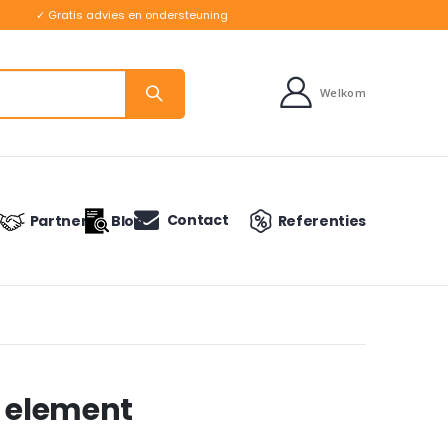
✓ Gratis advies en ondersteuning
Welkom
Contact
Partners
Blog
Referenties
h element