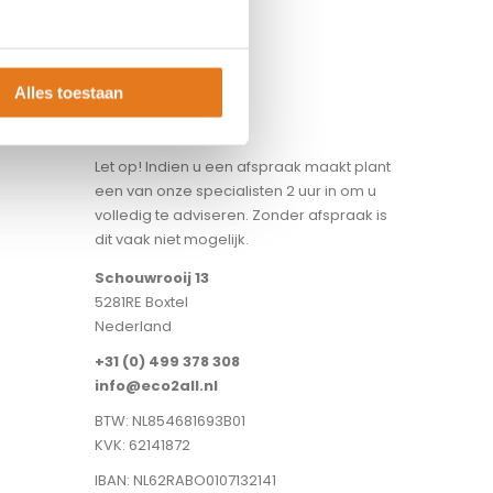
Alles toestaan
SHOWROOM
Let op! Indien u een afspraak maakt plant
een van onze specialisten 2 uur in om u
volledig te adviseren. Zonder afspraak is
dit vaak niet mogelijk.
Schouwrooij 13
5281RE Boxtel
Nederland
+31 (0) 499 378 308
info@eco2all.nl
BTW: NL854681693B01
KVK: 62141872
IBAN: NL62RABO0107132141