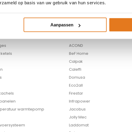
erzameld op basis van uw gebruik van hun services.
Aanpassen
IMENT
MERKEN
ges
ACOND
ketels
BeF Home
Calpak
en
Caleffi
s
Domusa
Eco2all
 kachels
Firestar
 panelen
Infrapower
peratuur warmtepomp
Jacobus
Jolly Mec
nvoersysteem
Laddomat