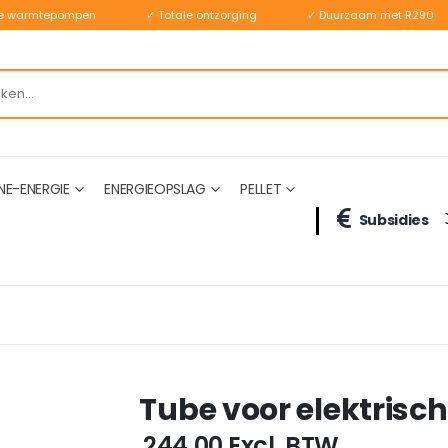
ste warmtepompen
✓ Totale ontzorging
✓ Duurzaam met R290
NE-ENERGIE
ENERGIEOPSLAG
PELLET
Subsidies
Tube voor elektrisc
€ 244,00
Excl. BTW