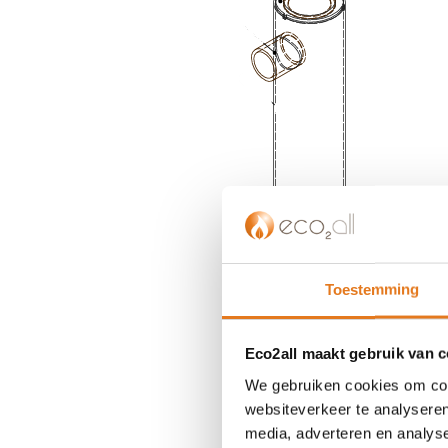
einde
van
de
afbeeldingen-
gallerij
Toestemming
Eco2all maakt gebruik van 
We gebruiken cookies om cont
websiteverkeer te analyseren
media, adverteren en analys
Ga