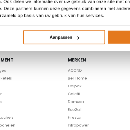
. Ook delen we informatie over uw gebruik van onze site met on
e. Deze partners kunnen deze gegevens combineren met andere i
Beschikbare partners
erzameld op basis van uw gebruik van hun services.
Aanpassen
IMENT
MERKEN
ges
ACOND
ketels
BeF Home
Calpak
en
Caleffi
s
Domusa
Eco2all
 kachels
Firestar
 panelen
Infrapower