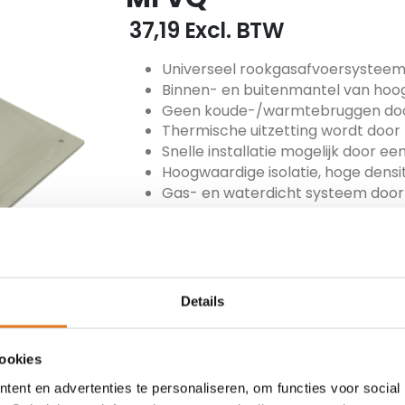
€ 37,19
Excl. BTW
Universeel rookgasafvoersystee
Binnen- en buitenmantel van hoo
Geen koude-/warmtebruggen door
Thermische uitzetting wordt doo
Snelle installatie mogelijk door 
Hoogwaardige isolatie, hoge densit
Gas- en waterdicht systeem door 
Gering gewicht
Direct gebruiksklaar
ARTIKEL NUMMER
MET-200-MFVQ
Details
TOEVOEGEN
cookies
ent en advertenties te personaliseren, om functies voor social