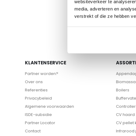
websiteverkeer te analyseren
naar
media, adverteren en analys
het
begin
verstrekt of die ze hebben v
van
de
afbeeldingen-
gallerij
KLANTENSERVICE
ASSORT
Partner worden?
Appenda
Over ons
Biomassa 
Referenties
Boilers
Privacybeleid
Buffervat
Algemene voorwaarden
Controller
ISDE-subsidie
CV haard
Partner Locator
CV pellet
Contact
Infrarood