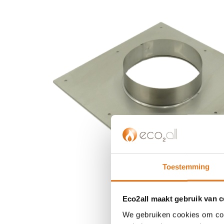
einde
van
de
afbeeldingen-
gallerij
Toestemming
Eco2all maakt gebruik van 
We gebruiken cookies om cont
Ga