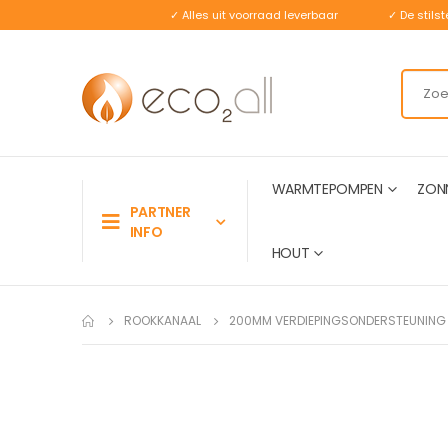
✓ Alles uit voorraad leverbaar
✓ De stil
WARMTEPOMPEN
ZON
PARTNER
INFO
HOUT
ROOKKANAAL
200MM VERDIEPINGSONDERSTEUNING
Ga
naar
het