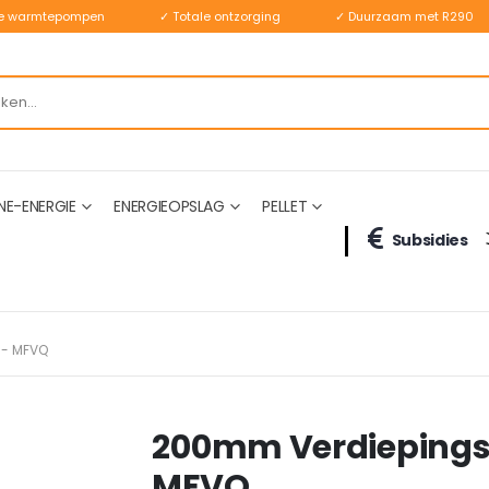
ste warmtepompen
✓ Totale ontzorging
✓ Duurzaam met R290
NE-ENERGIE
ENERGIEOPSLAG
PELLET
Subsidies
 - MFVQ
200mm Verdiepings
MFVQ