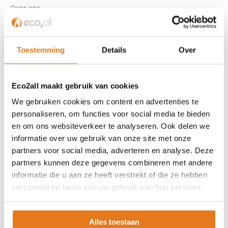
Over ons
Referenties
Privacybeleid
Algemene voorwaarden
Toestemming
Details
Over
ISDE-subsidie
Partner Locator
Eco2all maakt gebruik van cookies
Contact
We gebruiken cookies om content en advertenties te
personaliseren, om functies voor social media te bieden
ASSORTIMENT
en om ons websiteverkeer te analyseren. Ook delen we
Appendages
informatie over uw gebruik van onze site met onze
Biomassa ketels
partners voor social media, adverteren en analyse. Deze
Boilers
partners kunnen deze gegevens combineren met andere
Buffervaten
informatie die u aan ze heeft verstrekt of die ze hebben
verzameld op basis van uw gebruik van hun services.
Controllers
CV haard
CV pellet kachels
Alles toestaan