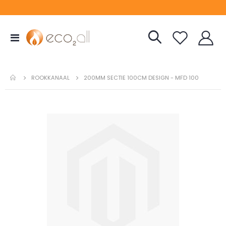
Toggle
Nav
ROOKKANAAL
200MM SECTIE 100CM DESIGN - MFD 100
Ga
naar
het
einde
van
de
afbeeldingen-
gallerij