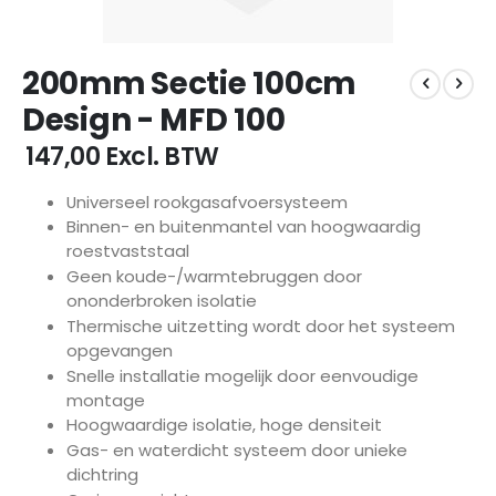
Ga
200mm Sectie 100cm
naar
het
Design - MFD 100
begin
van
€ 147,00
Excl. BTW
de
afbeeldingen-
Universeel rookgasafvoersysteem
gallerij
Binnen- en buitenmantel van hoogwaardig
roestvaststaal
Geen koude-/warmtebruggen door
ononderbroken isolatie
Thermische uitzetting wordt door het systeem
opgevangen
Snelle installatie mogelijk door eenvoudige
montage
Hoogwaardige isolatie, hoge densiteit
Gas- en waterdicht systeem door unieke
dichtring