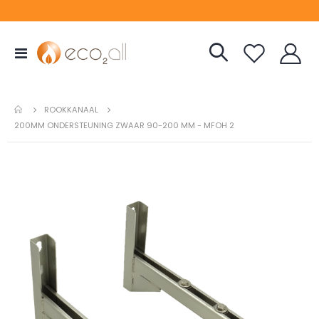
Toggle
Nav
ROOKKANAAL
200MM ONDERSTEUNING ZWAAR 90-200 MM - MFOH 2
Ga
naar
het
einde
van
de
afbeeldingen-
gallerij