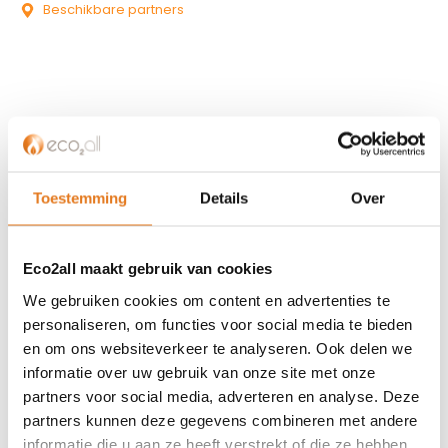
Beschikbare partners
KLANTENSERVICE
Partner worden?
Toestemming
Details
Over
Over ons
Referenties
Eco2all maakt gebruik van cookies
Privacybeleid
Algemene voorwaarden
We gebruiken cookies om content en advertenties te
ISDE-subsidie
personaliseren, om functies voor social media te bieden
en om ons websiteverkeer te analyseren. Ook delen we
Partner Locator
informatie over uw gebruik van onze site met onze
Contact
partners voor social media, adverteren en analyse. Deze
partners kunnen deze gegevens combineren met andere
ASSORTIMENT
informatie die u aan ze heeft verstrekt of die ze hebben