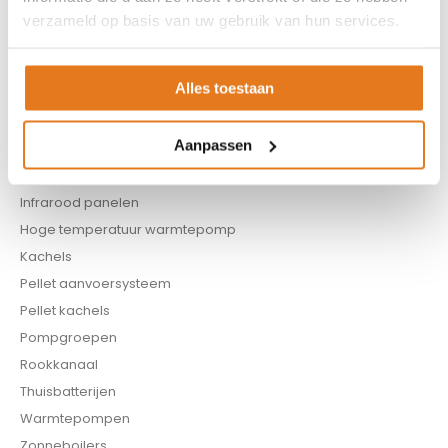
Appendages
verzameld op basis van uw gebruik van hun services.
Biomassa ketels
Boilers
Alles toestaan
Buffervaten
Controllers
Aanpassen
CV haard
CV pellet kachels
Infrarood panelen
Hoge temperatuur warmtepomp
Kachels
Pellet aanvoersysteem
Pellet kachels
Pompgroepen
Rookkanaal
Thuisbatterijen
Warmtepompen
Zonneboilers