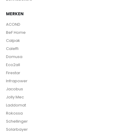
MERKEN
ACOND
BeF Home
Calpak
Caleffi
Domusa
Eco2all
Firestar
Infrapower
Jacobus
Jolly Mec
Laddomat
Rokossa
Schellinger
Solarbayer