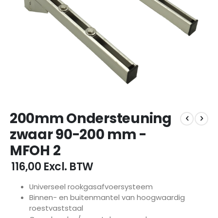
Ga
200mm Ondersteuning
naar
het
zwaar 90-200 mm -
begin
MFOH 2
van
de
€ 116,00
Excl. BTW
afbeeldingen-
gallerij
Universeel rookgasafvoersysteem
Binnen- en buitenmantel van hoogwaardig
roestvaststaal