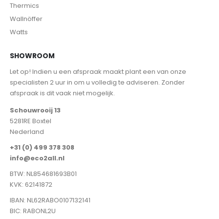
Thermics
Wallnöffer
Watts
SHOWROOM
Let op! Indien u een afspraak maakt plant een van onze
specialisten 2 uur in om u volledig te adviseren. Zonder
afspraak is dit vaak niet mogelijk.
Schouwrooij 13
5281RE Boxtel
Nederland
+31 (0) 499 378 308
info@eco2all.nl
BTW: NL854681693B01
KVK: 62141872
IBAN: NL62RABO0107132141
BIC: RABONL2U