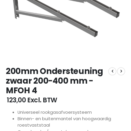
Ga
200mm Ondersteuning
naar
het
zwaar 200-400 mm -
begin
MFOH 4
van
de
€ 123,00
Excl. BTW
afbeeldingen-
gallerij
Universeel rookgasafvoersysteem
Binnen- en buitenmantel van hoogwaardig
roestvaststaal