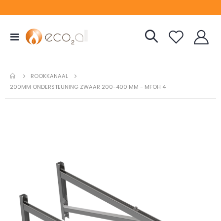
Toggle
Nav
ROOKKANAAL
200MM ONDERSTEUNING ZWAAR 200-400 MM - MFOH 4
Ga
naar
het
einde
van
de
afbeeldingen-
gallerij