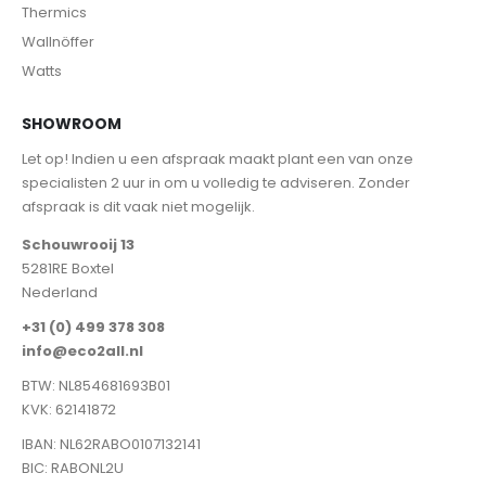
Thermics
Wallnöffer
Watts
SHOWROOM
Let op! Indien u een afspraak maakt plant een van onze
specialisten 2 uur in om u volledig te adviseren. Zonder
afspraak is dit vaak niet mogelijk.
Schouwrooij 13
5281RE Boxtel
Nederland
+31 (0) 499 378 308
info@eco2all.nl
BTW: NL854681693B01
KVK: 62141872
IBAN: NL62RABO0107132141
BIC: RABONL2U