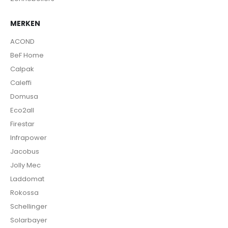
MERKEN
ACOND
BeF Home
Calpak
Caleffi
Domusa
Eco2all
Firestar
Infrapower
Jacobus
Jolly Mec
Laddomat
Rokossa
Schellinger
Solarbayer