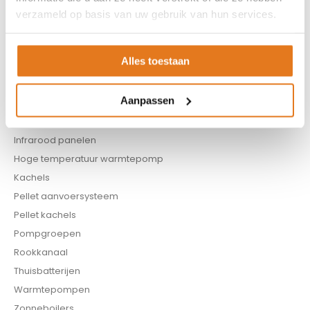
Appendages
verzameld op basis van uw gebruik van hun services.
Biomassa ketels
Boilers
Alles toestaan
Buffervaten
Controllers
Aanpassen
CV haard
CV pellet kachels
Infrarood panelen
Hoge temperatuur warmtepomp
Kachels
Pellet aanvoersysteem
Pellet kachels
Pompgroepen
Rookkanaal
Thuisbatterijen
Warmtepompen
Zonneboilers