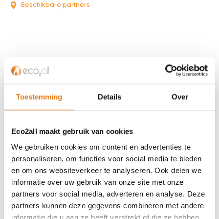
Beschikbare partners
KLANTENSERVICE
Partner worden?
Toestemming
Details
Over
Over ons
Referenties
Eco2all maakt gebruik van cookies
Privacybeleid
Algemene voorwaarden
We gebruiken cookies om content en advertenties te
ISDE-subsidie
personaliseren, om functies voor social media te bieden
en om ons websiteverkeer te analyseren. Ook delen we
Partner Locator
informatie over uw gebruik van onze site met onze
Contact
partners voor social media, adverteren en analyse. Deze
partners kunnen deze gegevens combineren met andere
ASSORTIMENT
informatie die u aan ze heeft verstrekt of die ze hebben