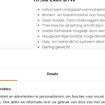
Universeel rookgasafvoersystee
Binnen- en buitenmantel van hoo
Geen koude-/warmtebruggen door
Thermische uitzetting wordt doo
Snelle installatie mogelijk door 
Hoogwaardige isolatie, hoge densit
Gas- en waterdicht systeem door 
Gering gewicht
Direct gebruiksklaar
ARTIKEL NUMMER
MET-200-MFB-15
Details
TOEVOEGEN
cookies
ent en advertenties te personaliseren, om functies voor social
. Ook delen we informatie over uw gebruik van onze site met on