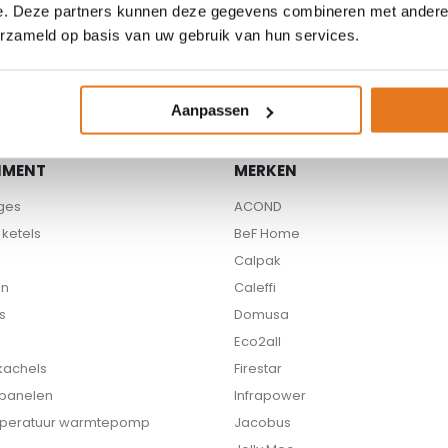
e. Deze partners kunnen deze gegevens combineren met andere i
Beschikbare partners
erzameld op basis van uw gebruik van hun services.
Aanpassen
IMENT
MERKEN
ges
ACOND
ketels
BeF Home
Calpak
en
Caleffi
s
Domusa
Eco2all
 kachels
Firestar
 panelen
Infrapower
peratuur warmtepomp
Jacobus