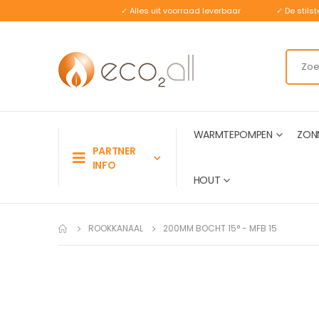
✓ Alles uit voorraad leverbaar
✓ De stil
WARMTEPOMPEN
ZON
PARTNER
INFO
HOUT
ROOKKANAAL
200MM BOCHT 15° - MFB 15
Ga
naar
het