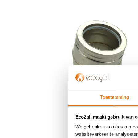
einde
van
de
afbeeldingen-
gallerij
Toestemming
Eco2all maakt gebruik van 
We gebruiken cookies om cont
Ga
websiteverkeer te analyseren