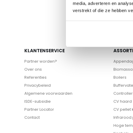
naar
media, adverteren en analys
het
verstrekt of die ze hebben v
begin
van
de
afbeeldingen-
gallerij
KLANTENSERVICE
ASSORT
Partner worden?
Appenda
Over ons
Biomassa 
Referenties
Boilers
Privacybeleid
Buffervat
Algemene voorwaarden
Controller
ISDE-subsidie
CV haard
Partner Locator
CV pellet
Contact
Infrarood
Hoge tem