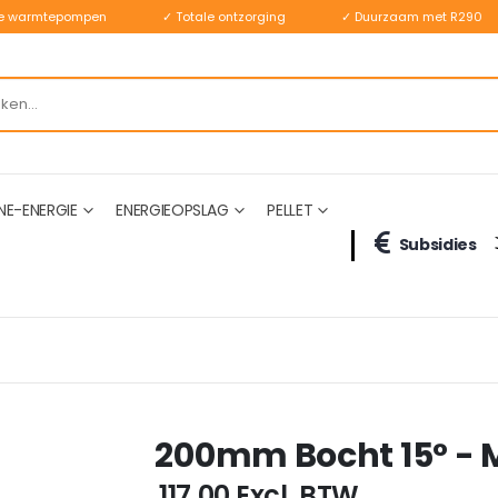
ste warmtepompen
✓ Totale ontzorging
✓ Duurzaam met R290
NE-ENERGIE
ENERGIEOPSLAG
PELLET
Subsidies
200mm Bocht 15° - 
€ 117,00
Excl. BTW