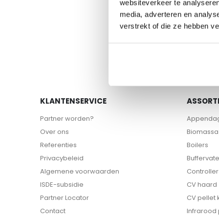
websiteverkeer te analyseren
media, adverteren en analys
verstrekt of die ze hebben v
KLANTENSERVICE
ASSORT
Partner worden?
Appenda
Over ons
Biomassa 
Referenties
Boilers
Privacybeleid
Buffervat
Algemene voorwaarden
Controller
ISDE-subsidie
CV haard
Partner Locator
CV pellet
Contact
Infrarood