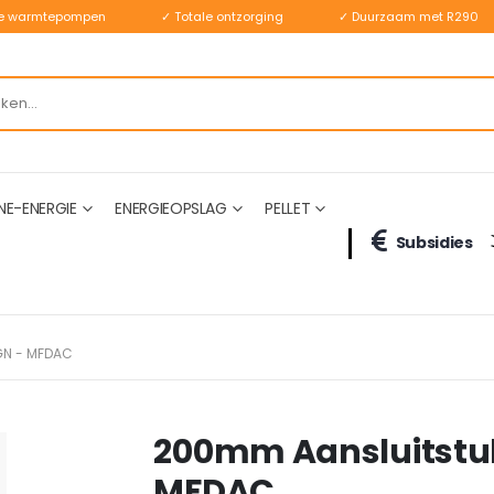
ste warmtepompen
✓ Totale ontzorging
✓ Duurzaam met R290
NE-ENERGIE
ENERGIEOPSLAG
PELLET
Subsidies
GN - MFDAC
200mm Aansluitstuk
MFDAC