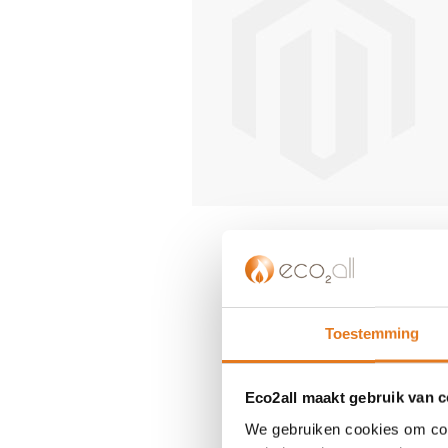
einde
van
de
afbeeldingen-
gallerij
Ga
naar
het
begin
van
de
Toestemming
afbeeldingen-
gallerij
Eco2all maakt gebruik van 
We gebruiken cookies om cont