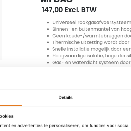
€ 147,00
Excl. BTW
Universeel rookgasafvoersystee
Binnen- en buitenmantel van hoo
Geen koude-/warmtebruggen door
Thermische uitzetting wordt doo
Snelle installatie mogelijk door 
Hoogwaardige isolatie, hoge densit
Gas- en waterdicht systeem door 
Gering gewicht
Direct gebruiksklaar
ARTIKEL NUMMER
MET-200-MFDAC
Details
TOEVOEGEN
cookies
ent en advertenties te personaliseren, om functies voor social