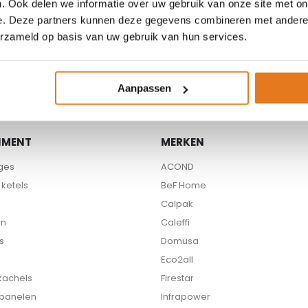
. Ook delen we informatie over uw gebruik van onze site met on
e. Deze partners kunnen deze gegevens combineren met andere i
Beschikbare partners
erzameld op basis van uw gebruik van hun services.
Aanpassen
IMENT
MERKEN
ges
ACOND
ketels
BeF Home
Calpak
en
Caleffi
s
Domusa
Eco2all
 kachels
Firestar
 panelen
Infrapower