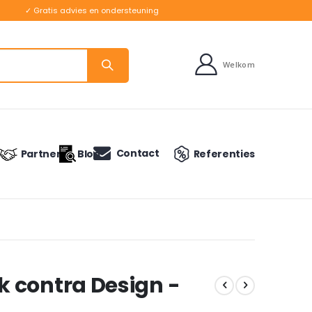
✓ Gratis advies en ondersteuning
Welkom
Contact
Partners
Blog
Referenties
 contra Design -