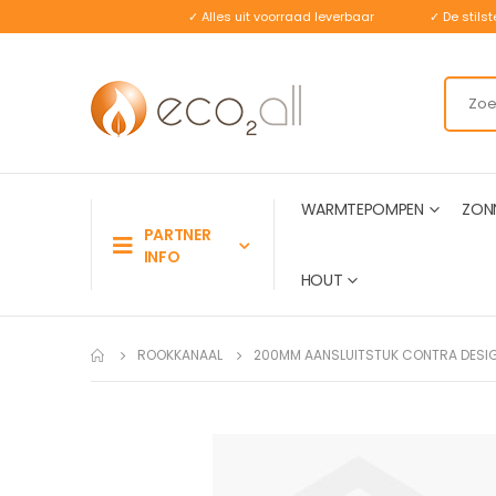
✓ Alles uit voorraad leverbaar
✓ De stil
WARMTEPOMPEN
ZON
PARTNER
INFO
HOUT
ROOKKANAAL
200MM AANSLUITSTUK CONTRA DESI
Ga
naar
het