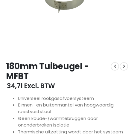
Ga
180mm Tuibeugel -
naar
het
MFBT
begin
van
€ 34,71
Excl. BTW
de
afbeeldingen-
Universeel rookgasafvoersysteem
gallerij
Binnen- en buitenmantel van hoogwaardig
roestvaststaal
Geen koude-/warmtebruggen door
ononderbroken isolatie
Thermische uitzetting wordt door het systeem