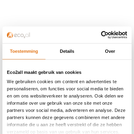
KLANTENSERVICE
Partner worden?
Over ons
Toestemming
Details
Over
Referenties
Privacybeleid
Eco2all maakt gebruik van cookies
Algemene voorwaarden
ISDE-subsidie
We gebruiken cookies om content en advertenties te
Partner Locator
personaliseren, om functies voor social media te bieden
en om ons websiteverkeer te analyseren. Ook delen we
Contact
informatie over uw gebruik van onze site met onze
partners voor social media, adverteren en analyse. Deze
ASSORTIMENT
partners kunnen deze gegevens combineren met andere
Appendages
informatie die u aan ze heeft verstrekt of die ze hebben
Biomassa ketels
verzameld op basis van uw gebruik van hun services.