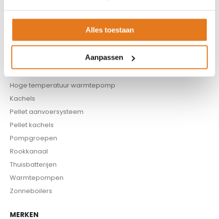
Boilers
Buffervaten
Alles toestaan
Controllers
CV haard
Aanpassen
CV pellet kachels
Infrarood panelen
Hoge temperatuur warmtepomp
Kachels
Pellet aanvoersysteem
Pellet kachels
Pompgroepen
Rookkanaal
Thuisbatterijen
Warmtepompen
Zonneboilers
MERKEN