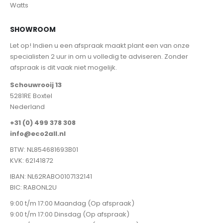
Watts
SHOWROOM
Let op! Indien u een afspraak maakt plant een van onze
specialisten 2 uur in om u volledig te adviseren. Zonder
afspraak is dit vaak niet mogelijk.
Schouwrooij 13
5281RE Boxtel
Nederland
+31 (0) 499 378 308
info@eco2all.nl
BTW: NL854681693B01
KVK: 62141872
IBAN: NL62RABO0107132141
BIC: RABONL2U
9:00 t/m 17:00 Maandag (Op afspraak)
9:00 t/m 17:00 Dinsdag (Op afspraak)