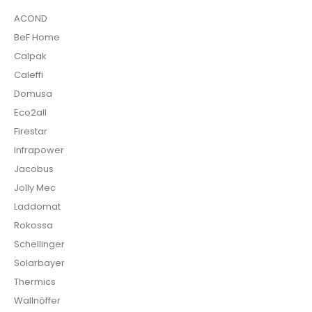
ACOND
BeF Home
Calpak
Caleffi
Domusa
Eco2all
Firestar
Infrapower
Jacobus
Jolly Mec
Laddomat
Rokossa
Schellinger
Solarbayer
Thermics
Wallnöffer