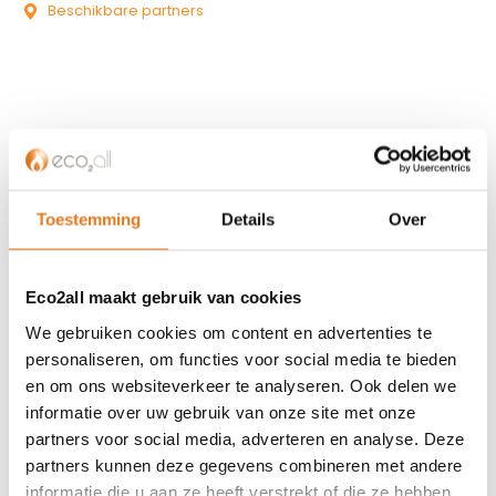
Beschikbare partners
KLANTENSERVICE
Partner worden?
Toestemming
Details
Over
Over ons
Referenties
Eco2all maakt gebruik van cookies
Privacybeleid
Algemene voorwaarden
We gebruiken cookies om content en advertenties te
ISDE-subsidie
personaliseren, om functies voor social media te bieden
en om ons websiteverkeer te analyseren. Ook delen we
Partner Locator
informatie over uw gebruik van onze site met onze
Contact
partners voor social media, adverteren en analyse. Deze
partners kunnen deze gegevens combineren met andere
ASSORTIMENT
informatie die u aan ze heeft verstrekt of die ze hebben