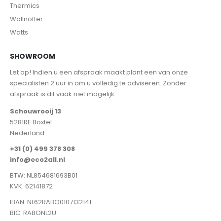
Thermics
Wallnöffer
Watts
SHOWROOM
Let op! Indien u een afspraak maakt plant een van onze
specialisten 2 uur in om u volledig te adviseren. Zonder
afspraak is dit vaak niet mogelijk.
Schouwrooij 13
5281RE Boxtel
Nederland
+31 (0) 499 378 308
info@eco2all.nl
BTW: NL854681693B01
KVK: 62141872
IBAN: NL62RABO0107132141
BIC: RABONL2U