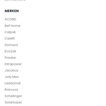
MERKEN
ACOND
BeF Home
Calpak
Caleffi
Domusa
Eco2all
Firestar
Infrapower
Jacobus
Jolly Mec
Laddomat
Rokossa
Schellinger
Solarbayer