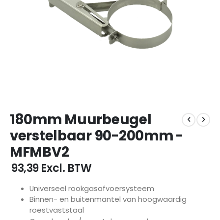
Ga
180mm Muurbeugel
naar
het
verstelbaar 90-200mm -
begin
MFMBV2
van
de
€ 93,39
Excl. BTW
afbeeldingen-
gallerij
Universeel rookgasafvoersysteem
Binnen- en buitenmantel van hoogwaardig
roestvaststaal