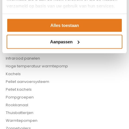
Appendages
verzameld op basis van uw gebruik van hun services.
Biomassa ketels
Boilers
Alles toestaan
Buffervaten
Controllers
Aanpassen
CV haard
CV pellet kachels
Infrarood panelen
Hoge temperatuur warmtepomp
Kachels
Pellet aanvoersysteem
Pellet kachels
Pompgroepen
Rookkanaal
Thuisbatterijen
Warmtepompen
Zonneboilers