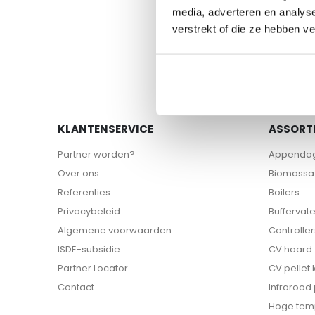
naar
media, adverteren en analys
het
verstrekt of die ze hebben v
begin
van
de
afbeeldingen-
gallerij
KLANTENSERVICE
ASSORT
Partner worden?
Appenda
Over ons
Biomassa 
Referenties
Boilers
Privacybeleid
Buffervat
Algemene voorwaarden
Controller
ISDE-subsidie
CV haard
Partner Locator
CV pellet
Contact
Infrarood
Hoge tem