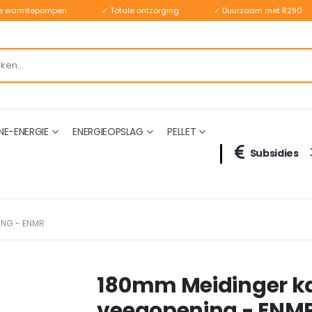
ste warmtepompen
✓ Totale ontzorging
✓ Duurzaam met R290
NE-ENERGIE
ENERGIEOPSLAG
PELLET
Subsidies
ING - ENMR
180mm Meidinger k
veegopening - ENM