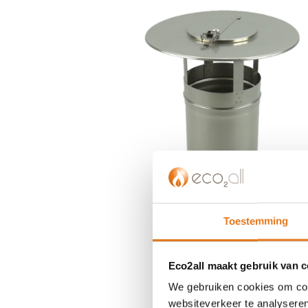
einde
van
de
afbeeldingen-
gallerij
Toestemming
Eco2all maakt gebruik van 
We gebruiken cookies om cont
Ga
websiteverkeer te analyseren