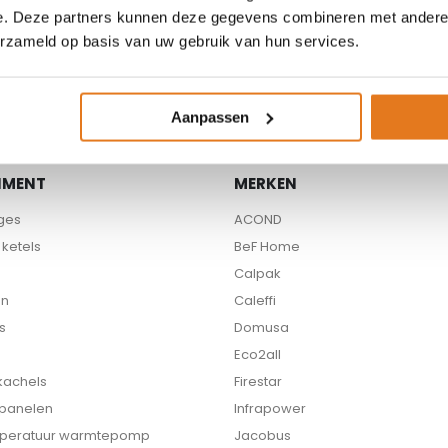
e. Deze partners kunnen deze gegevens combineren met andere i
Beschikbare partners
erzameld op basis van uw gebruik van hun services.
Aanpassen
IMENT
MERKEN
ges
ACOND
ketels
BeF Home
Calpak
en
Caleffi
s
Domusa
Eco2all
 kachels
Firestar
 panelen
Infrapower
peratuur warmtepomp
Jacobus