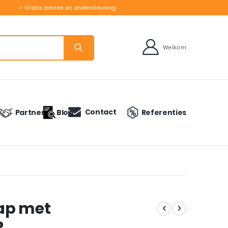
✓ Gratis advies en ondersteuning
Welkom
Contact
Partners
Blog
Referenties
ap met
R