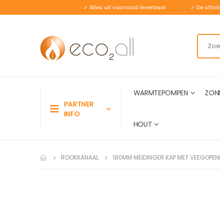
✓ Alles uit voorraad leverbaar
✓ De stil
WARMTEPOMPEN
ZON
PARTNER
INFO
HOUT
ROOKKANAAL
180MM MEIDINGER KAP MET VEEGOPEN
Ga
naar
het