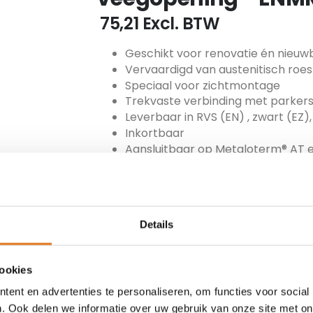
€ 75,21
Excl. BTW
Geschikt voor renovatie én nieu
Vervaardigd van austenitisch roes
Speciaal voor zichtmontage
Trekvaste verbinding met parker
Leverbaar in RVS (EN) , zwart (EZ),
Inkortbaar
Aansluitbaar op Metaloterm® AT 
Schoorsteenbrandbestendig
ARTIKEL NUMMER
MET-180-ENMR
Details
TOEVOEGEN
cookies
ent en advertenties te personaliseren, om functies voor social
. Ook delen we informatie over uw gebruik van onze site met on