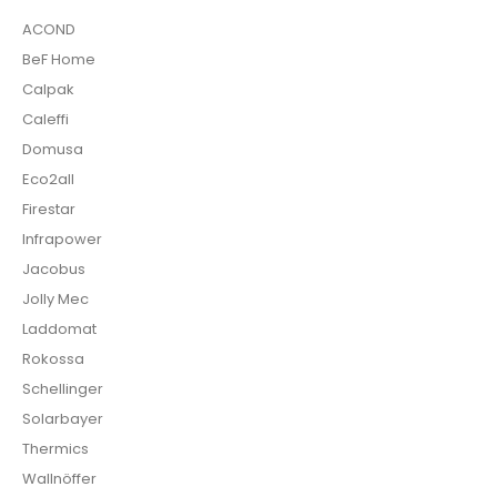
ACOND
BeF Home
Calpak
Caleffi
Domusa
Eco2all
Firestar
Infrapower
Jacobus
Jolly Mec
Laddomat
Rokossa
Schellinger
Solarbayer
Thermics
Wallnöffer