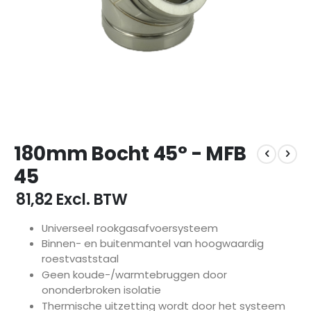
Ga
180mm Bocht 45° - MFB
naar
het
45
begin
van
€ 81,82
Excl. BTW
de
afbeeldingen-
Universeel rookgasafvoersysteem
gallerij
Binnen- en buitenmantel van hoogwaardig
roestvaststaal
Geen koude-/warmtebruggen door
ononderbroken isolatie
Thermische uitzetting wordt door het systeem