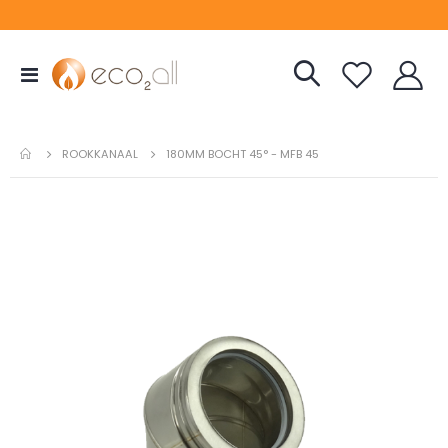
Toggle
Nav
ROOKKANAAL
180MM BOCHT 45° - MFB 45
Ga
naar
het
einde
van
de
afbeeldingen-
gallerij