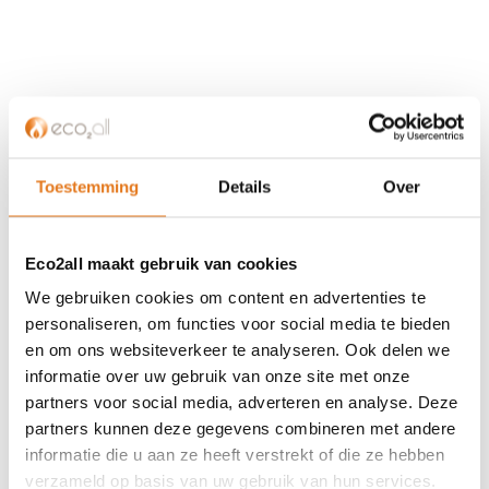
KLANTENSERVICE
Partner worden?
Over ons
Toestemming
Details
Over
Referenties
Privacybeleid
Eco2all maakt gebruik van cookies
Algemene voorwaarden
ISDE-subsidie
We gebruiken cookies om content en advertenties te
Partner Locator
personaliseren, om functies voor social media te bieden
en om ons websiteverkeer te analyseren. Ook delen we
Contact
informatie over uw gebruik van onze site met onze
partners voor social media, adverteren en analyse. Deze
ASSORTIMENT
partners kunnen deze gegevens combineren met andere
Appendages
informatie die u aan ze heeft verstrekt of die ze hebben
Biomassa ketels
verzameld op basis van uw gebruik van hun services.