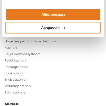
Boilers
Buffervaten
Alles toestaan
Controllers
CV haard
Aanpassen
CV pellet kachels
Infrarood panelen
Hoge temperatuur warmtepomp
Kachels
Pellet aanvoersysteem
Pellet kachels
Pompgroepen
Rookkanaal
Thuisbatterijen
Warmtepompen
Zonneboilers
MERKEN