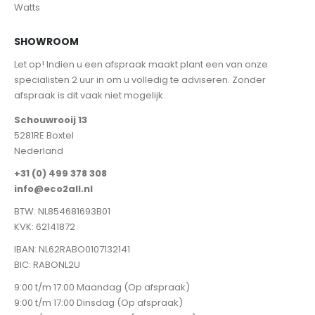
Watts
SHOWROOM
Let op! Indien u een afspraak maakt plant een van onze
specialisten 2 uur in om u volledig te adviseren. Zonder
afspraak is dit vaak niet mogelijk.
Schouwrooij 13
5281RE Boxtel
Nederland
+31 (0) 499 378 308
info@eco2all.nl
BTW: NL854681693B01
KVK: 62141872
IBAN: NL62RABO0107132141
BIC: RABONL2U
9:00 t/m 17:00 Maandag (Op afspraak)
9:00 t/m 17:00 Dinsdag (Op afspraak)