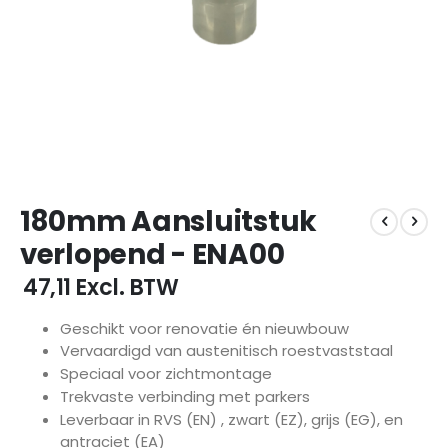
Ga
180mm Aansluitstuk
naar
het
verlopend - ENA00
begin
van
€ 47,11
Excl. BTW
de
afbeeldingen-
Geschikt voor renovatie én nieuwbouw
gallerij
Vervaardigd van austenitisch roestvaststaal
Speciaal voor zichtmontage
Trekvaste verbinding met parkers
Leverbaar in RVS (EN) , zwart (EZ), grijs (EG), en
antraciet (EA)