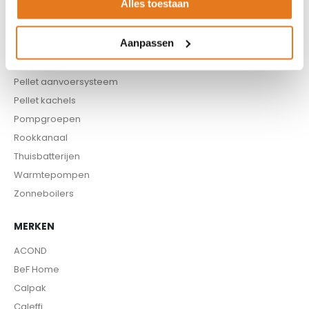
Alles toestaan
CV pellet kachels
Infrarood panelen
Aanpassen
Hoge temperatuur warmtepomp
Kachels
Pellet aanvoersysteem
Pellet kachels
Pompgroepen
Rookkanaal
Thuisbatterijen
Warmtepompen
Zonneboilers
MERKEN
ACOND
BeF Home
Calpak
Caleffi