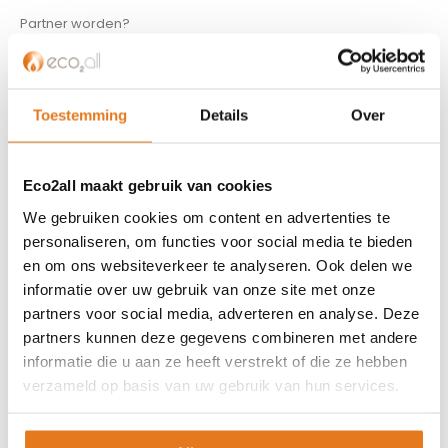
Partner worden?
Over ons
Referenties
Privacybeleid
Toestemming
Details
Over
Algemene voorwaarden
ISDE-subsidie
Partner Locator
Eco2all maakt gebruik van cookies
Contact
We gebruiken cookies om content en advertenties te
personaliseren, om functies voor social media te bieden
ASSORTIMENT
en om ons websiteverkeer te analyseren. Ook delen we
informatie over uw gebruik van onze site met onze
Appendages
partners voor social media, adverteren en analyse. Deze
Biomassa ketels
partners kunnen deze gegevens combineren met andere
Boilers
informatie die u aan ze heeft verstrekt of die ze hebben
Buffervaten
verzameld op basis van uw gebruik van hun services.
Controllers
CV haard