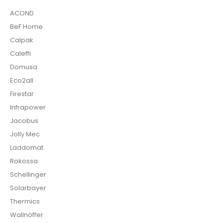
ACOND
BeF Home
Calpak
Caleffi
Domusa
Eco2all
Firestar
Infrapower
Jacobus
Jolly Mec
Laddomat
Rokossa
Schellinger
Solarbayer
Thermics
Wallnöffer