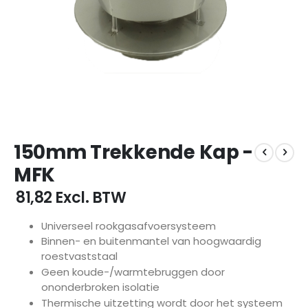
Ga
150mm Trekkende Kap -
naar
het
MFK
begin
van
€ 81,82
Excl. BTW
de
afbeeldingen-
Universeel rookgasafvoersysteem
gallerij
Binnen- en buitenmantel van hoogwaardig
roestvaststaal
Geen koude-/warmtebruggen door
ononderbroken isolatie
Thermische uitzetting wordt door het systeem