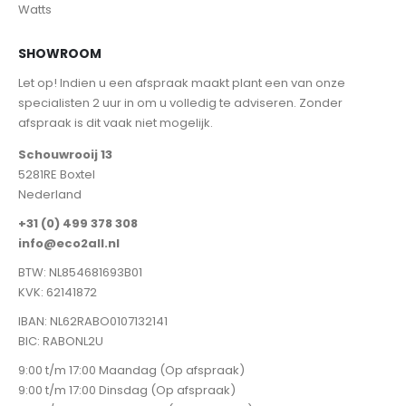
Watts
SHOWROOM
Let op! Indien u een afspraak maakt plant een van onze
specialisten 2 uur in om u volledig te adviseren. Zonder
afspraak is dit vaak niet mogelijk.
Schouwrooij 13
5281RE Boxtel
Nederland
+31 (0) 499 378 308
info@eco2all.nl
BTW: NL854681693B01
KVK: 62141872
IBAN: NL62RABO0107132141
BIC: RABONL2U
9:00 t/m 17:00 Maandag (Op afspraak)
9:00 t/m 17:00 Dinsdag (Op afspraak)