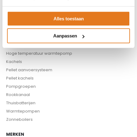
Boilers
Buffervaten
Alles toestaan
Controllers
CV haard
Aanpassen
CV pellet kachels
Infrarood panelen
Hoge temperatuur warmtepomp
Kachels
Pellet aanvoersysteem
Pellet kachels
Pompgroepen
Rookkanaal
Thuisbatterijen
Warmtepompen
Zonneboilers
MERKEN