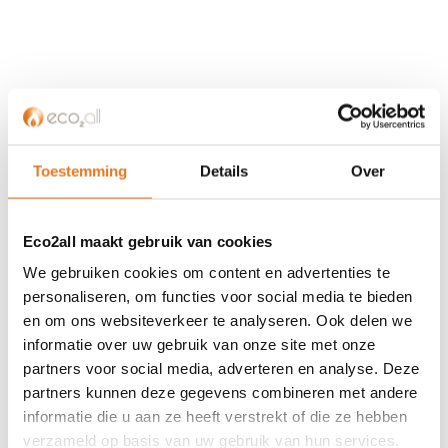
KLANTENSERVICE
Partner worden?
Over ons
Toestemming
Details
Over
Referenties
Privacybeleid
Eco2all maakt gebruik van cookies
Algemene voorwaarden
ISDE-subsidie
We gebruiken cookies om content en advertenties te
Partner Locator
personaliseren, om functies voor social media te bieden
en om ons websiteverkeer te analyseren. Ook delen we
Contact
informatie over uw gebruik van onze site met onze
partners voor social media, adverteren en analyse. Deze
ASSORTIMENT
partners kunnen deze gegevens combineren met andere
Appendages
informatie die u aan ze heeft verstrekt of die ze hebben
Biomassa ketels
verzameld op basis van uw gebruik van hun services.