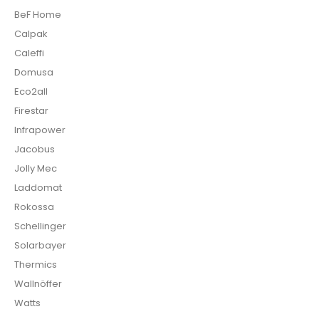
BeF Home
Calpak
Caleffi
Domusa
Eco2all
Firestar
Infrapower
Jacobus
Jolly Mec
Laddomat
Rokossa
Schellinger
Solarbayer
Thermics
Wallnöffer
Watts