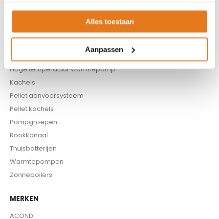
Buffervaten
Controllers
Alles toestaan
CV haard
CV pellet kachels
Aanpassen
Infrarood panelen
Hoge temperatuur warmtepomp
Kachels
Pellet aanvoersysteem
Pellet kachels
Pompgroepen
Rookkanaal
Thuisbatterijen
Warmtepompen
Zonneboilers
MERKEN
ACOND