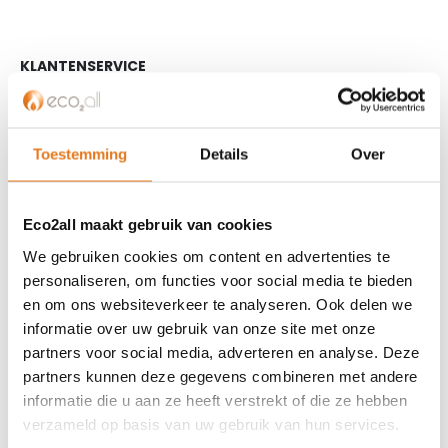
KLANTENSERVICE
Partner worden?
Over ons
Toestemming
Details
Over
Referenties
Privacybeleid
Algemene voorwaarden
Eco2all maakt gebruik van cookies
ISDE-subsidie
We gebruiken cookies om content en advertenties te
Partner Locator
personaliseren, om functies voor social media te bieden
Contact
en om ons websiteverkeer te analyseren. Ook delen we
informatie over uw gebruik van onze site met onze
ASSORTIMENT
partners voor social media, adverteren en analyse. Deze
Appendages
partners kunnen deze gegevens combineren met andere
informatie die u aan ze heeft verstrekt of die ze hebben
Biomassa ketels
verzameld op basis van uw gebruik van hun services.
Boilers