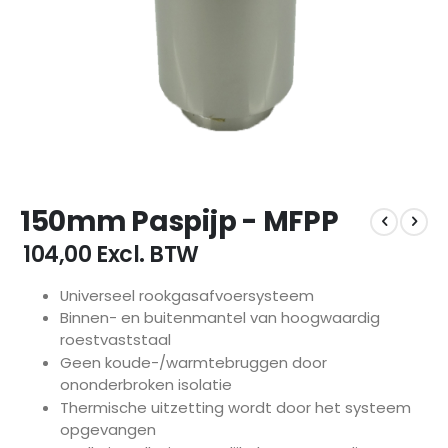
Ga
150mm Paspijp - MFPP
naar
het
€ 104,00
Excl. BTW
begin
van
Universeel rookgasafvoersysteem
de
Binnen- en buitenmantel van hoogwaardig
afbeeldingen-
roestvaststaal
gallerij
Geen koude-/warmtebruggen door
ononderbroken isolatie
Thermische uitzetting wordt door het systeem
opgevangen