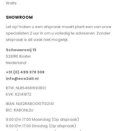
Watts
SHOWROOM
Let op! Indien u een afspraak maakt plant een van onze
specialisten 2 uur in om u volledig te adviseren. Zonder
afspraak is dit vaak niet mogelijk.
Schouwrooij 13
5281RE Boxtel
Nederland
+31 (0) 499 378 308
info@eco2all.nl
BTW: NL854681693B01
KVK: 62141872
IBAN: NL62RABO0107132141
BIC: RABONL2U
9:00 t/m 17:00 Maandag (Op afspraak)
9:00 t/m 17:00 Dinsdag (Op afspraak)