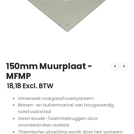
Ga
150mm Muurplaat -
naar
het
MFMP
begin
van
€ 18,18
Excl. BTW
de
afbeeldingen-
Universeel rookgasafvoersysteem
gallerij
Binnen- en buitenmantel van hoogwaardig
roestvaststaal
Geen koude-/warmtebruggen door
ononderbroken isolatie
Thermische uitzetting wordt door het systeem