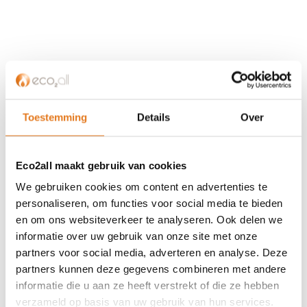
KLANTENSERVICE
Partner worden?
Over ons
Toestemming
Details
Over
Referenties
Privacybeleid
Eco2all maakt gebruik van cookies
Algemene voorwaarden
ISDE-subsidie
We gebruiken cookies om content en advertenties te
Partner Locator
personaliseren, om functies voor social media te bieden
en om ons websiteverkeer te analyseren. Ook delen we
Contact
informatie over uw gebruik van onze site met onze
partners voor social media, adverteren en analyse. Deze
ASSORTIMENT
partners kunnen deze gegevens combineren met andere
Appendages
informatie die u aan ze heeft verstrekt of die ze hebben
Biomassa ketels
verzameld op basis van uw gebruik van hun services.