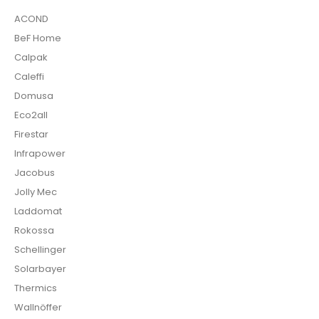
ACOND
BeF Home
Calpak
Caleffi
Domusa
Eco2all
Firestar
Infrapower
Jacobus
Jolly Mec
Laddomat
Rokossa
Schellinger
Solarbayer
Thermics
Wallnöffer