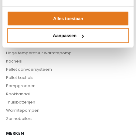
Boilers
Buffervaten
Alles toestaan
Controllers
CV haard
Aanpassen
CV pellet kachels
Infrarood panelen
Hoge temperatuur warmtepomp
Kachels
Pellet aanvoersysteem
Pellet kachels
Pompgroepen
Rookkanaal
Thuisbatterijen
Warmtepompen
Zonneboilers
MERKEN