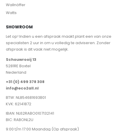
Wallnöffer
Watts
SHOWROOM
Let op! Indien u een afspraak maakt plant een van onze
specialisten 2 uur in om u volledig te adviseren. Zonder
afspraak is dit vaak niet mogelijk.
Schouwrooij 13
5281RE Boxtel
Nederland
+31 (0) 499 378 308
info@eco2all.nl
BTW: NL854681693B01
KVK: 62141872
IBAN: NL62RABO0107132141
BIC: RABONL2U
9:00 t/m 17:00 Maandag (Op afspraak)