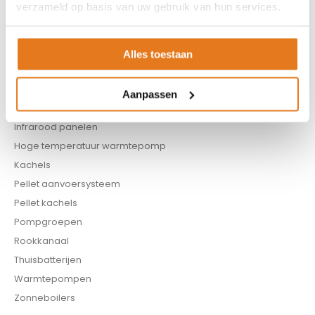
verzameld op basis van uw gebruik van hun services.
Biomassa ketels
Boilers
Buffervaten
Alles toestaan
Controllers
CV haard
Aanpassen
CV pellet kachels
Infrarood panelen
Hoge temperatuur warmtepomp
Kachels
Pellet aanvoersysteem
Pellet kachels
Pompgroepen
Rookkanaal
Thuisbatterijen
Warmtepompen
Zonneboilers