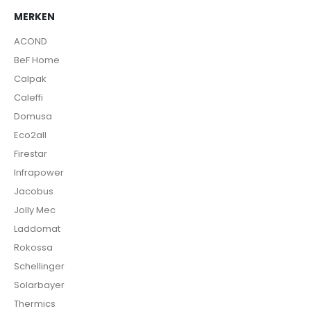
MERKEN
ACOND
BeF Home
Calpak
Caleffi
Domusa
Eco2all
Firestar
Infrapower
Jacobus
Jolly Mec
Laddomat
Rokossa
Schellinger
Solarbayer
Thermics