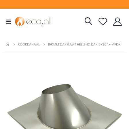
Toggle
Nav
ROOKKANAAL
150MM DAKPLAAT HELLEND DAK 5-30° - MFDH
Ga
naar
het
einde
van
de
afbeeldingen-
gallerij