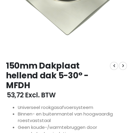
Ga
150mm Dakplaat
naar
het
hellend dak 5-30° -
begin
MFDH
van
de
€ 53,72
Excl. BTW
afbeeldingen-
gallerij
Universeel rookgasafvoersysteem
Binnen- en buitenmantel van hoogwaardig
roestvaststaal
Geen koude-/warmtebruggen door