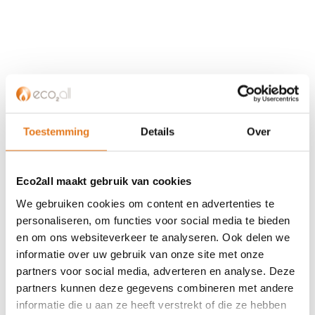
KLANTENSERVICE
Partner worden?
Toestemming
Details
Over
Over ons
Referenties
Privacybeleid
Eco2all maakt gebruik van cookies
Algemene voorwaarden
We gebruiken cookies om content en advertenties te
ISDE-subsidie
personaliseren, om functies voor social media te bieden
Partner Locator
en om ons websiteverkeer te analyseren. Ook delen we
Contact
informatie over uw gebruik van onze site met onze
partners voor social media, adverteren en analyse. Deze
ASSORTIMENT
partners kunnen deze gegevens combineren met andere
informatie die u aan ze heeft verstrekt of die ze hebben
Appendages