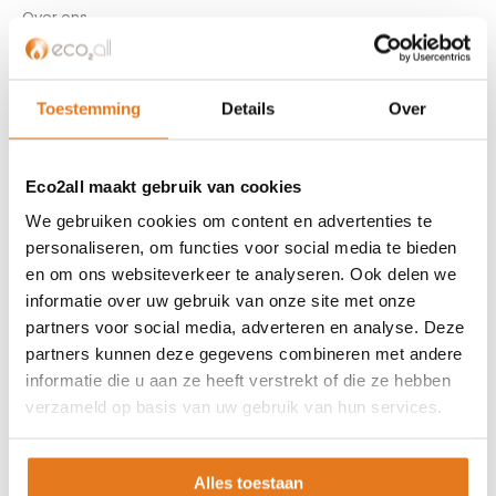
Over ons
Referenties
Privacybeleid
Algemene voorwaarden
Toestemming
Details
Over
ISDE-subsidie
Partner Locator
Eco2all maakt gebruik van cookies
Contact
We gebruiken cookies om content en advertenties te
personaliseren, om functies voor social media te bieden
ASSORTIMENT
en om ons websiteverkeer te analyseren. Ook delen we
Appendages
informatie over uw gebruik van onze site met onze
Biomassa ketels
partners voor social media, adverteren en analyse. Deze
Boilers
partners kunnen deze gegevens combineren met andere
Buffervaten
informatie die u aan ze heeft verstrekt of die ze hebben
verzameld op basis van uw gebruik van hun services.
Controllers
CV haard
CV pellet kachels
Alles toestaan