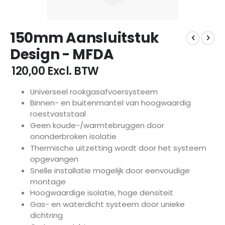
Ga
150mm Aansluitstuk
naar
het
Design - MFDA
begin
van
€ 120,00
Excl. BTW
de
afbeeldingen-
Universeel rookgasafvoersysteem
gallerij
Binnen- en buitenmantel van hoogwaardig
roestvaststaal
Geen koude-/warmtebruggen door
ononderbroken isolatie
Thermische uitzetting wordt door het systeem
opgevangen
Snelle installatie mogelijk door eenvoudige
montage
Hoogwaardige isolatie, hoge densiteit
Gas- en waterdicht systeem door unieke
dichtring