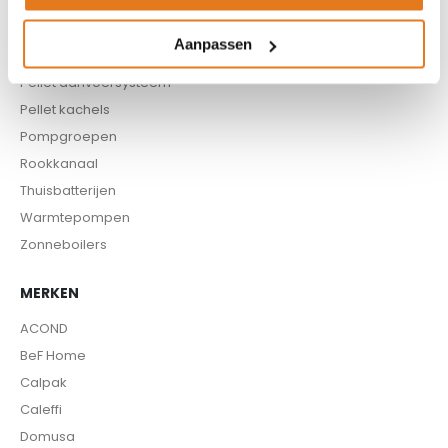
Infrarood panelen
Hoge temperatuur warmtepomp
Aanpassen
Kachels
Pellet aanvoersysteem
Pellet kachels
Pompgroepen
Rookkanaal
Thuisbatterijen
Warmtepompen
Zonneboilers
MERKEN
ACOND
BeF Home
Calpak
Caleffi
Domusa