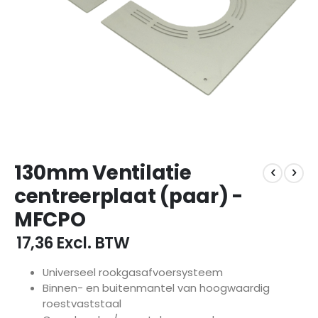
Ga
130mm Ventilatie
naar
het
centreerplaat (paar) -
begin
MFCPO
van
de
€ 17,36
Excl. BTW
afbeeldingen-
gallerij
Universeel rookgasafvoersysteem
Binnen- en buitenmantel van hoogwaardig
roestvaststaal