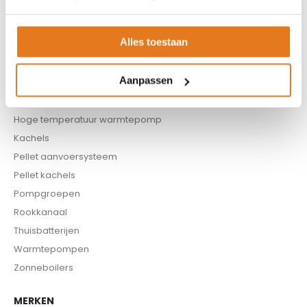
Boilers
Buffervaten
Alles toestaan
Controllers
CV haard
Aanpassen
CV pellet kachels
Infrarood panelen
Hoge temperatuur warmtepomp
Kachels
Pellet aanvoersysteem
Pellet kachels
Pompgroepen
Rookkanaal
Thuisbatterijen
Warmtepompen
Zonneboilers
MERKEN