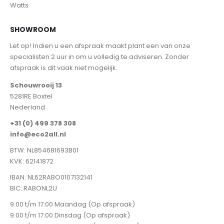
Watts
SHOWROOM
Let op! Indien u een afspraak maakt plant een van onze
specialisten 2 uur in om u volledig te adviseren. Zonder
afspraak is dit vaak niet mogelijk.
Schouwrooij 13
5281RE Boxtel
Nederland
+31 (0) 499 378 308
info@eco2all.nl
BTW: NL854681693B01
KVK: 62141872
IBAN: NL62RABO0107132141
BIC: RABONL2U
9:00 t/m 17:00 Maandag (Op afspraak)
9:00 t/m 17:00 Dinsdag (Op afspraak)