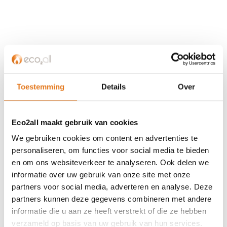
KLANTENSERVICE
Partner worden?
Over ons
Toestemming
Details
Over
Referenties
Privacybeleid
Eco2all maakt gebruik van cookies
Algemene voorwaarden
ISDE-subsidie
We gebruiken cookies om content en advertenties te
Partner Locator
personaliseren, om functies voor social media te bieden
en om ons websiteverkeer te analyseren. Ook delen we
Contact
informatie over uw gebruik van onze site met onze
partners voor social media, adverteren en analyse. Deze
ASSORTIMENT
partners kunnen deze gegevens combineren met andere
Appendages
informatie die u aan ze heeft verstrekt of die ze hebben
Biomassa ketels
verzameld op basis van uw gebruik van hun services.