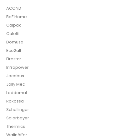
ACOND
BeF Home
Calpak
Caleffi
Domusa
Eco2all
Firestar
Infrapower
Jacobus
Jolly Mec
Laddomat
Rokossa
Schellinger
Solarbayer
Thermics
Wallnöffer