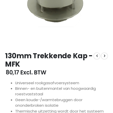
Ga
130mm Trekkende Kap -
naar
het
MFK
begin
van
€ 80,17
Excl. BTW
de
afbeeldingen-
Universeel rookgasafvoersysteem
gallerij
Binnen- en buitenmantel van hoogwaardig
roestvaststaal
Geen koude-/warmtebruggen door
ononderbroken isolatie
Thermische uitzetting wordt door het systeem