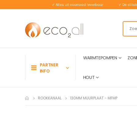
✓ Alles uit voorraad leverbaar
✓ De stil
WARMTEPOMPEN
ZON
PARTNER
INFO
HOUT
ROOKKANAAL
130MM MUURPLAAT - MFMP
Ga
naar
het