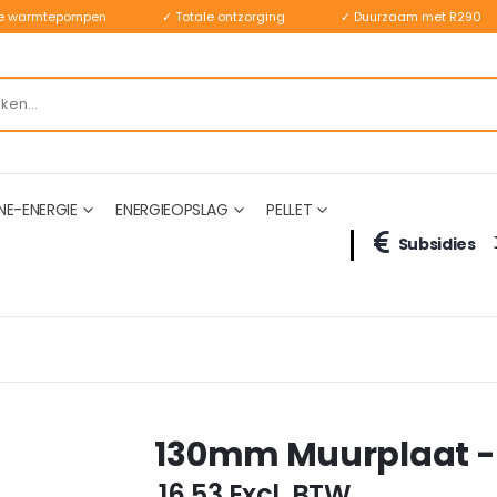
ste warmtepompen
✓ Totale ontzorging
✓ Duurzaam met R290
NE-ENERGIE
ENERGIEOPSLAG
PELLET
Subsidies
130mm Muurplaat 
€ 16,53
Excl. BTW