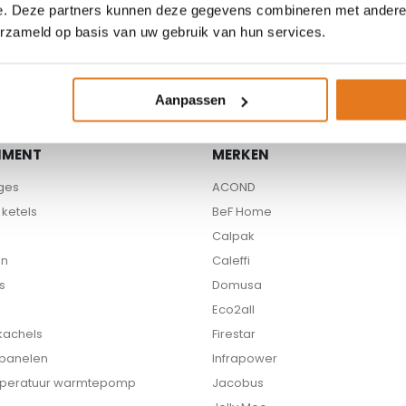
e. Deze partners kunnen deze gegevens combineren met andere i
Beschikbare partners
erzameld op basis van uw gebruik van hun services.
Aanpassen
IMENT
MERKEN
ges
ACOND
ketels
BeF Home
Calpak
en
Caleffi
s
Domusa
Eco2all
 kachels
Firestar
 panelen
Infrapower
peratuur warmtepomp
Jacobus