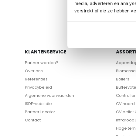
naar
media, adverteren en analys
het
verstrekt of die ze hebben v
begin
van
de
afbeeldingen-
gallerij
KLANTENSERVICE
ASSORT
Partner worden?
Appenda
Over ons
Biomassa 
Referenties
Boilers
Privacybeleid
Buffervat
Algemene voorwaarden
Controller
ISDE-subsidie
CV haard
Partner Locator
CV pellet
Contact
Infrarood
Hoge tem