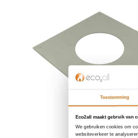
einde
van
de
afbeeldingen-
gallerij
Toestemming
Eco2all maakt gebruik van 
We gebruiken cookies om cont
Ga
websiteverkeer te analyseren