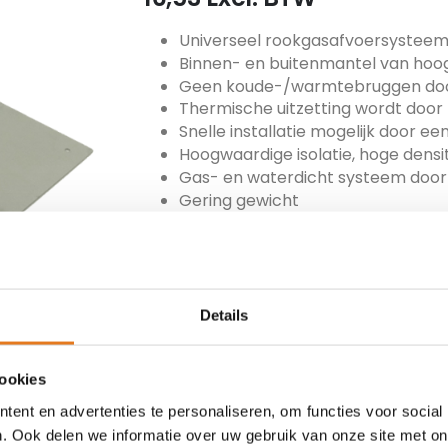
Universeel rookgasafvoersystee
Binnen- en buitenmantel van hoo
Geen koude-/warmtebruggen door
Thermische uitzetting wordt doo
Snelle installatie mogelijk door 
Hoogwaardige isolatie, hoge densit
Gas- en waterdicht systeem door 
Gering gewicht
Direct gebruiksklaar
ARTIKEL NUMMER
MET-130-MFMP
Details
TOEVOEGEN
cookies
ent en advertenties te personaliseren, om functies voor social
. Ook delen we informatie over uw gebruik van onze site met on