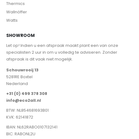
Thermics
Wallnöffer
Watts
SHOWROOM
Let op! Indien u een afspraak maakt plant een van onze
specialisten 2 uur in om u volledig te adviseren. Zonder
afspraak is dit vaak niet mogelijk.
Schouwrooij 13
5281RE Boxtel
Nederland
+31 (0) 499 378 308
info@eco2all.nl
BTW: NL854681693B01
KVK: 62141872
IBAN: NL62RABO0107132141
BIC: RABONL2U