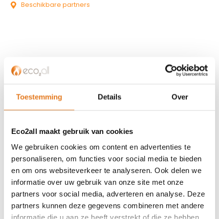
Beschikbare partners
KLANTENSERVICE
Partner worden?
Toestemming
Details
Over
Over ons
Referenties
Eco2all maakt gebruik van cookies
Privacybeleid
Algemene voorwaarden
We gebruiken cookies om content en advertenties te
ISDE-subsidie
personaliseren, om functies voor social media te bieden
en om ons websiteverkeer te analyseren. Ook delen we
Partner Locator
informatie over uw gebruik van onze site met onze
Contact
partners voor social media, adverteren en analyse. Deze
partners kunnen deze gegevens combineren met andere
ASSORTIMENT
informatie die u aan ze heeft verstrekt of die ze hebben