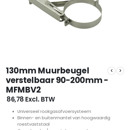
Ga
130mm Muurbeugel
naar
het
verstelbaar 90-200mm -
begin
MFMBV2
van
de
€ 86,78
Excl. BTW
afbeeldingen-
gallerij
Universeel rookgasafvoersysteem
Binnen- en buitenmantel van hoogwaardig
roestvaststaal