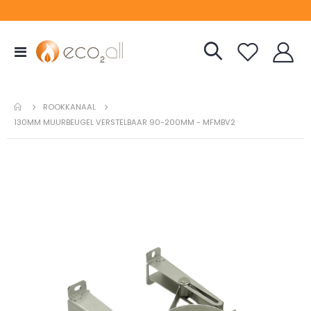
Toggle
Nav
ROOKKANAAL
130MM MUURBEUGEL VERSTELBAAR 90-200MM - MFMBV2
Ga
naar
het
einde
van
de
afbeeldingen-
gallerij