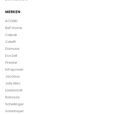
MERKEN
ACOND
BeF Home
Calpak
Caleffi
Domusa
Eco2all
Firestar
Infrapower
Jacobus
Jolly Mec
Laddomat
Rokossa
Schellinger
Solarbayer