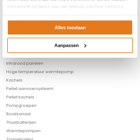
Appendages
verzameld op basis van uw gebruik van hun services.
Biomassa ketels
Boilers
Alles toestaan
Buffervaten
Controllers
Aanpassen
CV haard
CV pellet kachels
Infrarood panelen
Hoge temperatuur warmtepomp
Kachels
Pellet aanvoersysteem
Pellet kachels
Pompgroepen
Rookkanaal
Thuisbatterijen
Warmtepompen
Zonneboilers