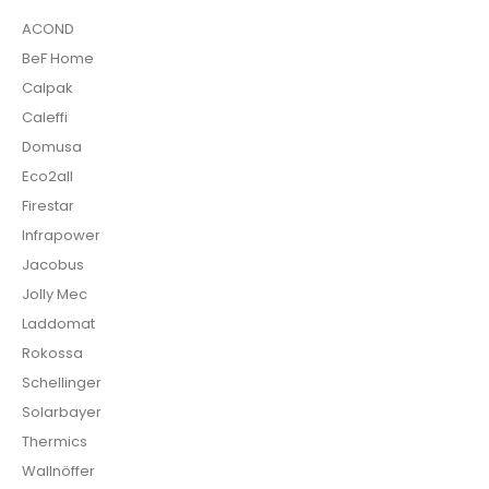
ACOND
BeF Home
Calpak
Caleffi
Domusa
Eco2all
Firestar
Infrapower
Jacobus
Jolly Mec
Laddomat
Rokossa
Schellinger
Solarbayer
Thermics
Wallnöffer