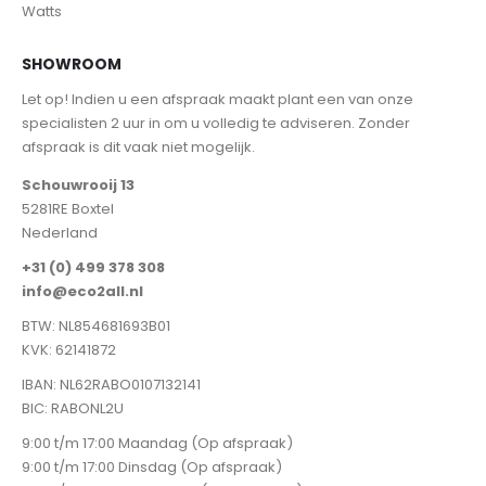
Watts
SHOWROOM
Let op! Indien u een afspraak maakt plant een van onze
specialisten 2 uur in om u volledig te adviseren. Zonder
afspraak is dit vaak niet mogelijk.
Schouwrooij 13
5281RE Boxtel
Nederland
+31 (0) 499 378 308
info@eco2all.nl
BTW: NL854681693B01
KVK: 62141872
IBAN: NL62RABO0107132141
BIC: RABONL2U
9:00 t/m 17:00 Maandag (Op afspraak)
9:00 t/m 17:00 Dinsdag (Op afspraak)