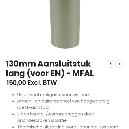
Ga
130mm Aansluitstuk
naar
het
lang (voor EN) - MFAL
begin
van
€ 150,00
Excl. BTW
de
afbeeldingen-
Universeel rookgasafvoersysteem
gallerij
Binnen- en buitenmantel van hoogwaardig
roestvaststaal
Geen koude-/warmtebruggen door
ononderbroken isolatie
Thermische uitzetting wordt door het systeem