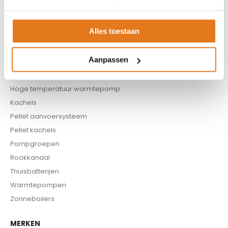
Boilers
Buffervaten
Alles toestaan
Controllers
CV haard
Aanpassen
CV pellet kachels
Infrarood panelen
Hoge temperatuur warmtepomp
Kachels
Pellet aanvoersysteem
Pellet kachels
Pompgroepen
Rookkanaal
Thuisbatterijen
Warmtepompen
Zonneboilers
MERKEN