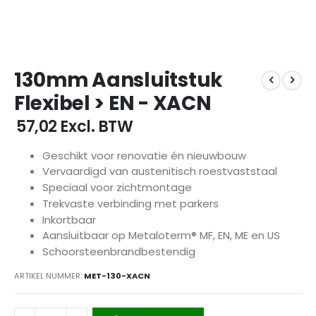
Ga
130mm Aansluitstuk
naar
het
Flexibel > EN - XACN
begin
van
€ 57,02
Excl. BTW
de
afbeeldingen-
Geschikt voor renovatie én nieuwbouw
gallerij
Vervaardigd van austenitisch roestvaststaal
Speciaal voor zichtmontage
Trekvaste verbinding met parkers
Inkortbaar
Aansluitbaar op Metaloterm® MF, EN, ME en US
Schoorsteenbrandbestendig
ARTIKEL NUMMER
MET-130-XACN