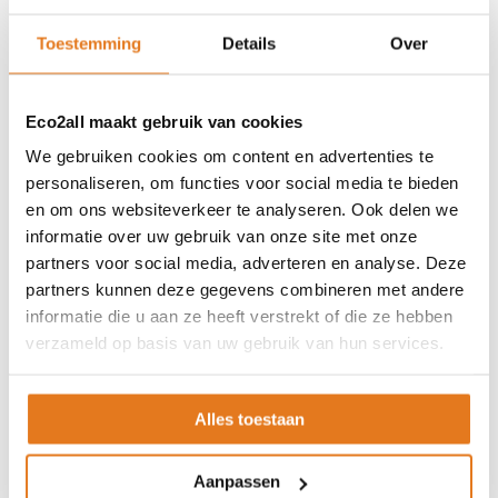
ISDE-subsidie
Partner Locator
Toestemming
Details
Over
Contact
ASSORTIMENT
Eco2all maakt gebruik van cookies
We gebruiken cookies om content en advertenties te
Appendages
personaliseren, om functies voor social media te bieden
Biomassa ketels
en om ons websiteverkeer te analyseren. Ook delen we
Boilers
informatie over uw gebruik van onze site met onze
Buffervaten
partners voor social media, adverteren en analyse. Deze
Controllers
partners kunnen deze gegevens combineren met andere
CV haard
informatie die u aan ze heeft verstrekt of die ze hebben
CV pellet kachels
verzameld op basis van uw gebruik van hun services.
Infrarood panelen
Hoge temperatuur warmtepomp
Alles toestaan
Kachels
Pellet aanvoersysteem
Aanpassen
Pellet kachels