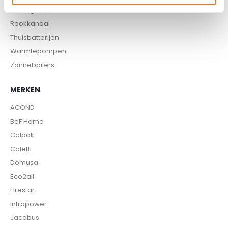
Pompgroepen
Rookkanaal
Thuisbatterijen
Warmtepompen
Zonneboilers
MERKEN
ACOND
BeF Home
Calpak
Caleffi
Domusa
Eco2all
Firestar
Infrapower
Jacobus