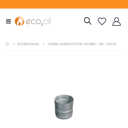
Toggle
Nav
ROOKKANAAL
130MM AANSLUITSTUK FLEXIBEL > EN - XACN
Ga
naar
het
einde
van
de
afbeeldingen-
gallerij