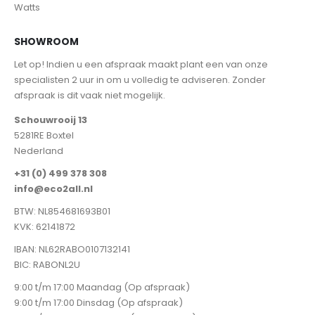
Watts
SHOWROOM
Let op! Indien u een afspraak maakt plant een van onze
specialisten 2 uur in om u volledig te adviseren. Zonder
afspraak is dit vaak niet mogelijk.
Schouwrooij 13
5281RE Boxtel
Nederland
+31 (0) 499 378 308
info@eco2all.nl
BTW: NL854681693B01
KVK: 62141872
IBAN: NL62RABO0107132141
BIC: RABONL2U
9:00 t/m 17:00 Maandag (Op afspraak)
9:00 t/m 17:00 Dinsdag (Op afspraak)