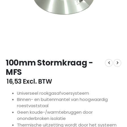
Ga
100mm Stormkraag -
naar
het
MFS
begin
van
€ 16,53
Excl. BTW
de
afbeeldingen-
Universeel rookgasafvoersysteem
gallerij
Binnen- en buitenmantel van hoogwaardig
roestvaststaal
Geen koude-/warmtebruggen door
ononderbroken isolatie
Thermische uitzetting wordt door het systeem