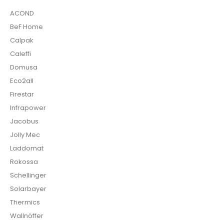
ACOND
BeF Home
Calpak
Caleffi
Domusa
Eco2all
Firestar
Infrapower
Jacobus
Jolly Mec
Laddomat
Rokossa
Schellinger
Solarbayer
Thermics
Wallnöffer