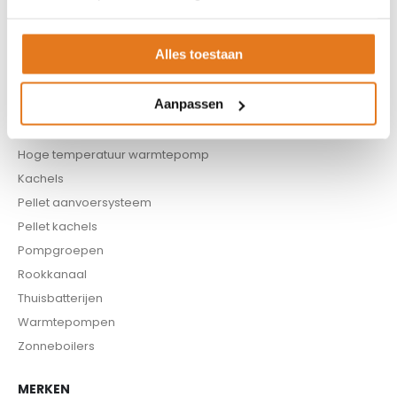
Boilers
Buffervaten
Alles toestaan
Controllers
CV haard
Aanpassen
CV pellet kachels
Infrarood panelen
Hoge temperatuur warmtepomp
Kachels
Pellet aanvoersysteem
Pellet kachels
Pompgroepen
Rookkanaal
Thuisbatterijen
Warmtepompen
Zonneboilers
MERKEN