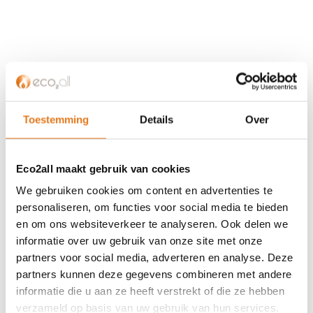
KLANTENSERVICE
Partner worden?
Over ons
Toestemming
Details
Over
Referenties
Privacybeleid
Eco2all maakt gebruik van cookies
Algemene voorwaarden
ISDE-subsidie
We gebruiken cookies om content en advertenties te
Partner Locator
personaliseren, om functies voor social media te bieden
en om ons websiteverkeer te analyseren. Ook delen we
Contact
informatie over uw gebruik van onze site met onze
partners voor social media, adverteren en analyse. Deze
ASSORTIMENT
partners kunnen deze gegevens combineren met andere
Appendages
informatie die u aan ze heeft verstrekt of die ze hebben
Biomassa ketels
verzameld op basis van uw gebruik van hun services.