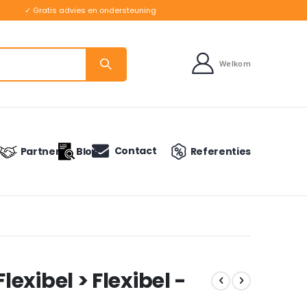
✓ Gratis advies en ondersteuning
Welkom
Contact
Partners
Blog
Referenties
xibel > Flexibel -