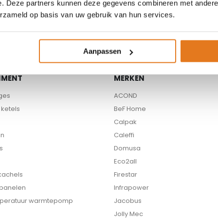
e. Deze partners kunnen deze gegevens combineren met andere i
Beschikbare partners
erzameld op basis van uw gebruik van hun services.
Aanpassen
IMENT
MERKEN
ges
ACOND
ketels
BeF Home
Calpak
en
Caleffi
s
Domusa
Eco2all
 kachels
Firestar
 panelen
Infrapower
peratuur warmtepomp
Jacobus
Jolly Mec