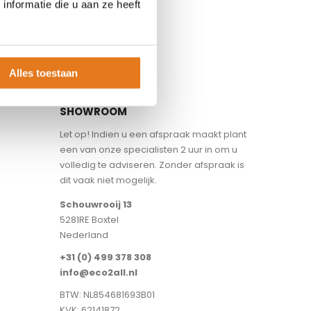
nformatie die u aan ze heeft
Alles toestaan
SHOWROOM
Let op! Indien u een afspraak maakt plant
een van onze specialisten 2 uur in om u
volledig te adviseren. Zonder afspraak is
dit vaak niet mogelijk.
Schouwrooij 13
5281RE Boxtel
Nederland
+31 (0) 499 378 308
info@eco2all.nl
BTW: NL854681693B01
KVK: 62141872