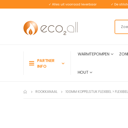
✓ Alles uit voorraad leverbaar
✓ De stil
WARMTEPOMPEN
ZON
PARTNER
INFO
HOUT
ROOKKANAAL
100MM KOPPELSTUK FLEXIBEL > FLEXIBEL
Ga
naar
het