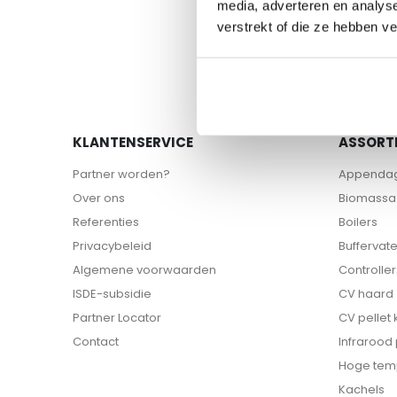
media, adverteren en analys
verstrekt of die ze hebben v
KLANTENSERVICE
ASSORT
Partner worden?
Appenda
Over ons
Biomassa 
Referenties
Boilers
Privacybeleid
Buffervat
Algemene voorwaarden
Controller
ISDE-subsidie
CV haard
Partner Locator
CV pellet
Contact
Infrarood
Hoge tem
Kachels