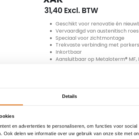
€ 31,40
Excl. BTW
Geschikt voor renovatie én nieu
Vervaardigd van austenitisch roes
Speciaal voor zichtmontage
Trekvaste verbinding met parker
Inkortbaar
Aansluitbaar op Metaloterm® MF, 
Schoorsteenbrandbestendig
ARTIKEL NUMMER
MET-100-XAK
Details
TOEVOEGEN
cookies
ent en advertenties te personaliseren, om functies voor social
. Ook delen we informatie over uw gebruik van onze site met on