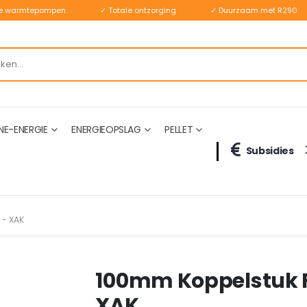
ste warmtepompen
✓ Totale ontzorging
✓ Duurzaam met R290
NE-ENERGIE
ENERGIEOPSLAG
PELLET
Subsidies
 - XAK
100mm Koppelstuk Fle
XAK