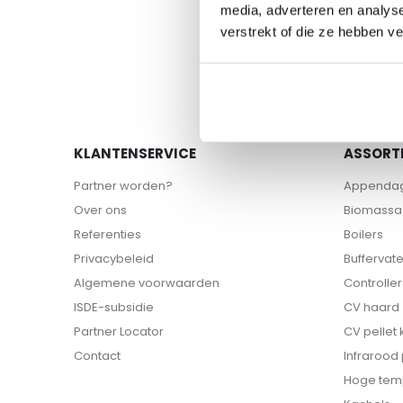
naar
media, adverteren en analys
het
verstrekt of die ze hebben v
begin
van
de
afbeeldingen-
gallerij
KLANTENSERVICE
ASSORT
Partner worden?
Appenda
Over ons
Biomassa 
Referenties
Boilers
Privacybeleid
Buffervat
Algemene voorwaarden
Controller
ISDE-subsidie
CV haard
Partner Locator
CV pellet
Contact
Infrarood
Hoge tem