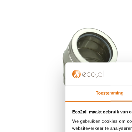
einde
van
de
afbeeldingen-
gallerij
Toestemming
Eco2all maakt gebruik van 
We gebruiken cookies om cont
Ga
websiteverkeer te analyseren