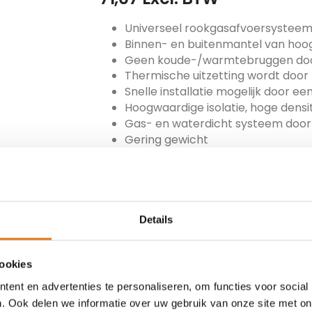
Universeel rookgasafvoersystee
Binnen- en buitenmantel van hoo
Geen koude-/warmtebruggen door
Thermische uitzetting wordt doo
Snelle installatie mogelijk door 
Hoogwaardige isolatie, hoge densit
Gas- en waterdicht systeem door 
Gering gewicht
Direct gebruiksklaar
ARTIKEL NUMMER
MET-100-MFB-30
Details
TOEVOEGEN
cookies
ent en advertenties te personaliseren, om functies voor social
. Ook delen we informatie over uw gebruik van onze site met on