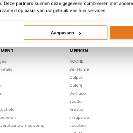
e. Deze partners kunnen deze gegevens combineren met andere i
Beschikbare partners
erzameld op basis van uw gebruik van hun services.
Aanpassen
IMENT
MERKEN
ges
ACOND
ketels
BeF Home
Calpak
en
Caleffi
s
Domusa
Eco2all
 kachels
Firestar
 panelen
Infrapower
peratuur warmtepomp
Jacobus