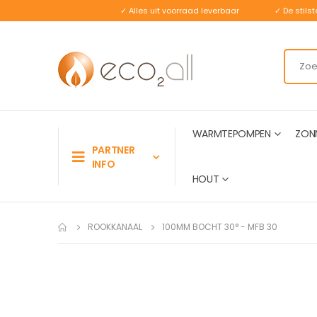
✓ Alles uit voorraad leverbaar
✓ De stil
WARMTEPOMPEN
ZON
PARTNER
INFO
HOUT
ROOKKANAAL
100MM BOCHT 30° - MFB 30
Ga
naar
het