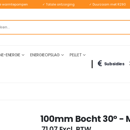
ste warmtepompen
✓ Totale ontzorging
✓ Duurzaam met R290
NE-ENERGIE
ENERGIEOPSLAG
PELLET
Subsidies
100mm Bocht 30° - 
€ 71,07
Excl. BTW