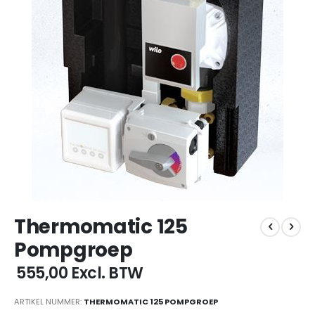
Ga
Thermomatic 125
naar
het
Pompgroep
begin
van
€ 555,00
Excl. BTW
de
afbeeldingen-
ARTIKEL NUMMER
THERMOMATIC 125 POMPGROEP
gallerij