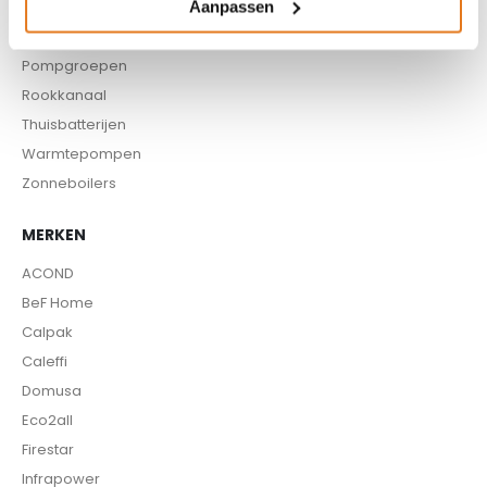
Pellet aanvoersysteem
Aanpassen
Pellet kachels
Pompgroepen
Rookkanaal
Thuisbatterijen
Warmtepompen
Zonneboilers
MERKEN
ACOND
BeF Home
Calpak
Caleffi
Domusa
Eco2all
Firestar
Infrapower