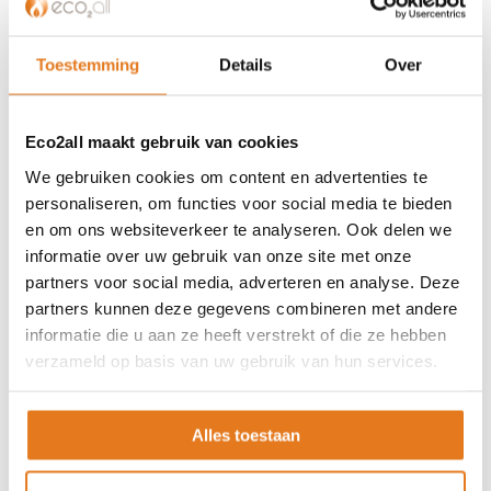
Algemene voorwaarden
ISDE-subsidie
Toestemming
Details
Over
Partner Locator
Contact
Eco2all maakt gebruik van cookies
ASSORTIMENT
We gebruiken cookies om content en advertenties te
Appendages
personaliseren, om functies voor social media te bieden
en om ons websiteverkeer te analyseren. Ook delen we
Biomassa ketels
informatie over uw gebruik van onze site met onze
Boilers
partners voor social media, adverteren en analyse. Deze
Buffervaten
partners kunnen deze gegevens combineren met andere
Controllers
informatie die u aan ze heeft verstrekt of die ze hebben
CV haard
verzameld op basis van uw gebruik van hun services.
CV pellet kachels
Infrarood panelen
Alles toestaan
Hoge temperatuur warmtepomp
Kachels