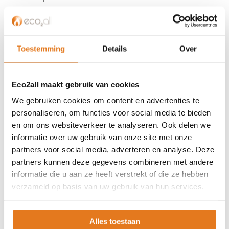
Hoge temperatuur warmtepomp
Kachels
Pellet aanvoersysteem
Toestemming
Details
Over
Pellet kachels
Pompgroepen
Rookkanaal
Eco2all maakt gebruik van cookies
Thuisbatterijen
We gebruiken cookies om content en advertenties te
Warmtepompen
personaliseren, om functies voor social media te bieden
Zonneboilers
en om ons websiteverkeer te analyseren. Ook delen we
informatie over uw gebruik van onze site met onze
MERKEN
partners voor social media, adverteren en analyse. Deze
partners kunnen deze gegevens combineren met andere
ACOND
informatie die u aan ze heeft verstrekt of die ze hebben
BeF Home
verzameld op basis van uw gebruik van hun services.
Calpak
Caleffi
Domusa
Alles toestaan