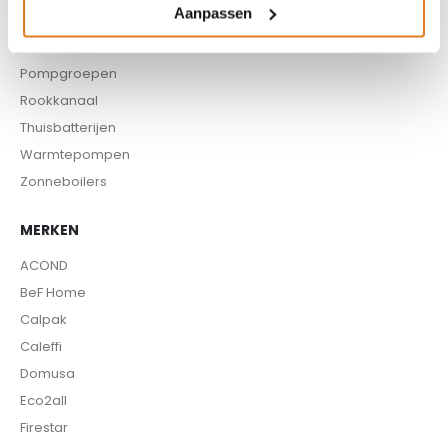
Aanpassen
Pellet aanvoersysteem
Pellet kachels
Pompgroepen
Rookkanaal
Thuisbatterijen
Warmtepompen
Zonneboilers
MERKEN
ACOND
BeF Home
Calpak
Caleffi
Domusa
Eco2all
Firestar