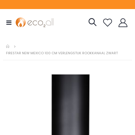
Toggle
Nav
FIRESTAR NEW MEXICO 100 CM VERLENGSTUK ROOKKANAAL ZWART
Ga
naar
het
einde
van
de
afbeeldingen-
gallerij