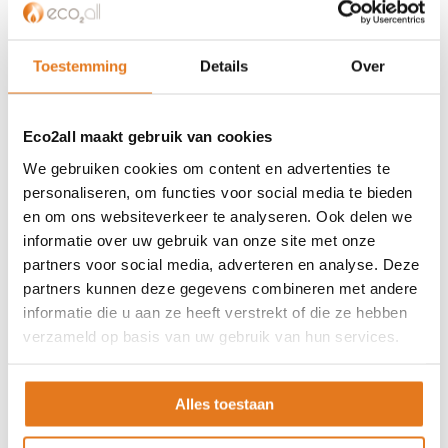
Privacybeleid
Algemene voorwaarden
ISDE-subsidie
Toestemming
Details
Over
Partner Locator
Contact
Eco2all maakt gebruik van cookies
ASSORTIMENT
We gebruiken cookies om content en advertenties te
personaliseren, om functies voor social media te bieden
Appendages
en om ons websiteverkeer te analyseren. Ook delen we
Biomassa ketels
informatie over uw gebruik van onze site met onze
Boilers
partners voor social media, adverteren en analyse. Deze
Buffervaten
partners kunnen deze gegevens combineren met andere
Controllers
informatie die u aan ze heeft verstrekt of die ze hebben
CV haard
verzameld op basis van uw gebruik van hun services.
CV pellet kachels
Infrarood panelen
Alles toestaan
Hoge temperatuur warmtepomp
Kachels