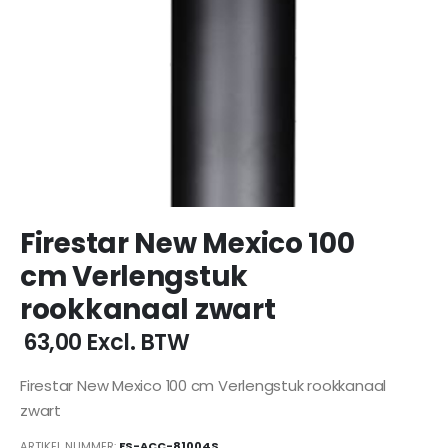
Ga
Firestar New Mexico 100
naar
het
cm Verlengstuk
begin
rookkanaal zwart
van
de
€ 63,00
Excl. BTW
afbeeldingen-
gallerij
Firestar New Mexico 100 cm Verlengstuk rookkanaal
zwart
ARTIKEL NUMMER
FS-ACC-81004S