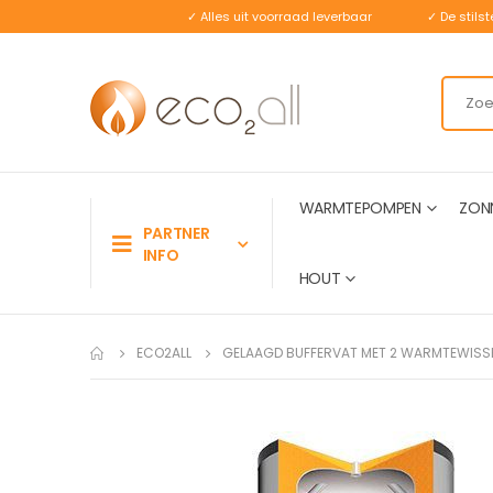
✓ Alles uit voorraad leverbaar
✓ De stil
WARMTEPOMPEN
ZON
PARTNER
INFO
HOUT
ECO2ALL
GELAAGD BUFFERVAT MET 2 WARMTEWISS
Ga
naar
het