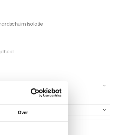
hardschuim isolatie
gdheid
Over