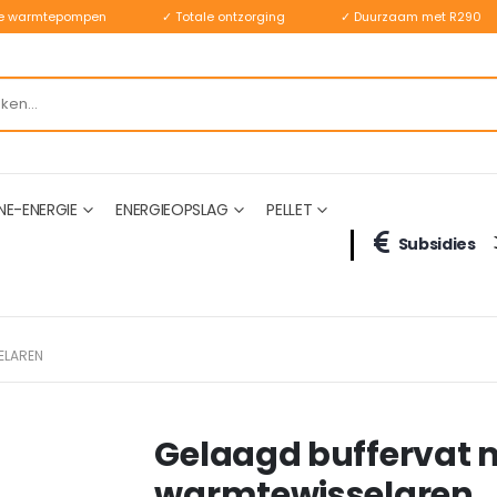
ste warmtepompen
✓ Totale ontzorging
✓ Duurzaam met R290
NE-ENERGIE
ENERGIEOPSLAG
PELLET
Subsidies
ELAREN
Gelaagd buffervat 
warmtewisselaren