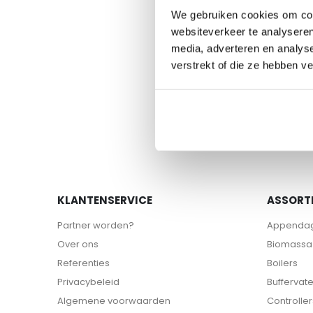
van
We gebruiken cookies om cont
de
websiteverkeer te analyseren
afbeeldingen-
media, adverteren en analys
gallerij
verstrekt of die ze hebben v
KLANTENSERVICE
ASSORT
Partner worden?
Appenda
Over ons
Biomassa 
Referenties
Boilers
Privacybeleid
Buffervat
Algemene voorwaarden
Controller