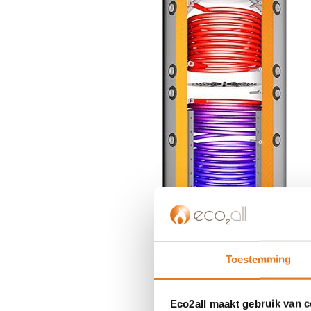
einde
van
de
afbeeldingen-
gallerij
Toestemming
Ga
naar
het
Eco2all maakt gebruik van 
begin