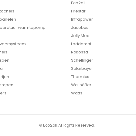
Eco2all
 kachels
Firestar
 panelen
Infrapower
peratuur warmtepomp
Jacobus
Jolly Mec
nvoersysteem
Laddomat
hels
Rokossa
epen
Schellinger
al
Solarbayer
rijen
Thermics
ompen
Wallnöffer
ers
Watts
© Eco2all. All Rights Reserved.