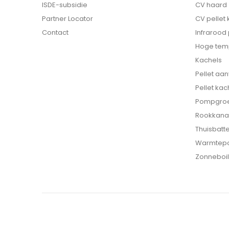
ISDE-subsidie
CV haard
Partner Locator
CV pellet
Contact
Infrarood
Hoge tem
Kachels
Pellet aa
Pellet kac
Pompgro
Rookkana
Thuisbatte
Warmtep
Zonneboil