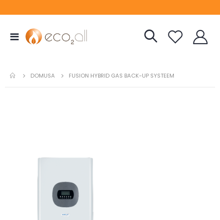
Toggle
Nav
DOMUSA
FUSION HYBRID GAS BACK-UP SYSTEEM
Ga
naar
het
einde
van
de
afbeeldingen-
gallerij