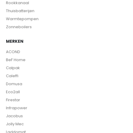
Rookkanaal
Thuisbatterijen
Warmtepompen
Zonneboilers
MERKEN
ACOND
BeF Home
Calpak
Caleffi
Domusa
Eco2all
Firestar
Infrapower
Jacobus
Jolly Mec
Laddomat