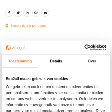
Beschikbare partners
Toestemming
Details
Over
KLANTENSERVICE
Partner worden?
Over ons
Eco2all maakt gebruik van cookies
Referenties
We gebruiken cookies om content en advertenties te
Privacybeleid
personaliseren, om functies voor social media te bieden
Algemene voorwaarden
en om ons websiteverkeer te analyseren. Ook delen we
ISDE-subsidie
informatie over uw gebruik van onze site met onze
partners voor social media, adverteren en analyse. Deze
Partner Locator