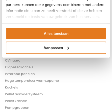
partners kunnen deze gegevens combineren met andere
Contact
informatie die u aan ze heeft verstrekt of die ze hebben
verzameld op basis van uw gebruik van hun services.
ASSORTIMENT
Appendages
Biomassa ketels
Alles toestaan
Boilers
Buffervaten
Aanpassen
Controllers
CV haard
CV pellet kachels
Infrarood panelen
Hoge temperatuur warmtepomp
Kachels
Pellet aanvoersysteem
Pellet kachels
Pompgroepen