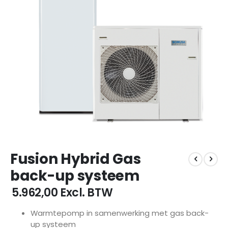
Ga
Fusion Hybrid Gas
naar
het
back-up systeem
begin
van
€ 5.962,00
Excl. BTW
de
afbeeldingen-
Warmtepomp in samenwerking met gas back-
gallerij
up systeem