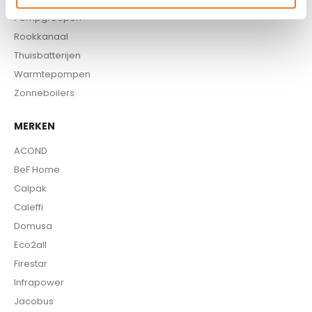
Pompgroepen
Rookkanaal
Thuisbatterijen
Warmtepompen
Zonneboilers
MERKEN
ACOND
BeF Home
Calpak
Caleffi
Domusa
Eco2all
Firestar
Infrapower
Jacobus