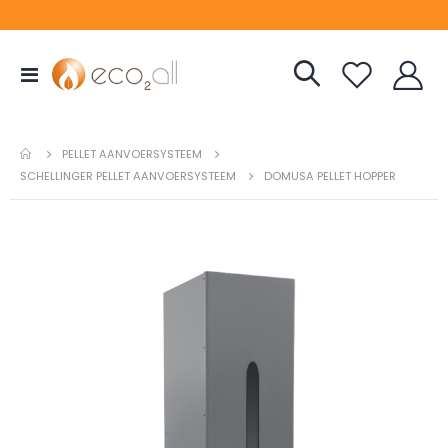
Toggle
Nav
PELLET AANVOERSYSTEEM
SCHELLINGER PELLET AANVOERSYSTEEM
DOMUSA PELLET HOPPER
Ga
naar
het
einde
van
de
afbeeldingen-
gallerij