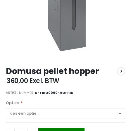
Ga
Domusa pellet hopper
naar
het
€ 360,00
Excl. BTW
begin
van
ARTIKEL NUMMER
D-TBIO0000-HOPPER
de
afbeeldingen-
Opties
gallerij