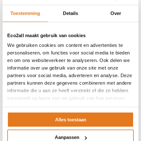
ISDE-subsidie
Partner Locator
Toestemming
Details
Over
Contact
Eco2all maakt gebruik van cookies
ASSORTIMENT
We gebruiken cookies om content en advertenties te
Appendages
personaliseren, om functies voor social media te bieden
Biomassa ketels
en om ons websiteverkeer te analyseren. Ook delen we
Boilers
informatie over uw gebruik van onze site met onze
Buffervaten
partners voor social media, adverteren en analyse. Deze
Controllers
partners kunnen deze gegevens combineren met andere
CV haard
informatie die u aan ze heeft verstrekt of die ze hebben
CV pellet kachels
verzameld op basis van uw gebruik van hun services.
Infrarood panelen
Hoge temperatuur warmtepomp
Alles toestaan
Kachels
Pellet aanvoersysteem
Aanpassen
Pellet kachels