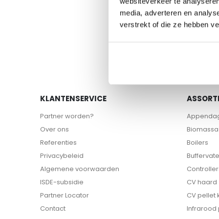
websiteverkeer te analyseren
van
media, adverteren en analys
de
verstrekt of die ze hebben v
afbeeldingen-
gallerij
KLANTENSERVICE
ASSORT
Partner worden?
Appenda
Over ons
Biomassa 
Referenties
Boilers
Privacybeleid
Buffervat
Algemene voorwaarden
Controller
ISDE-subsidie
CV haard
Partner Locator
CV pellet
Contact
Infrarood