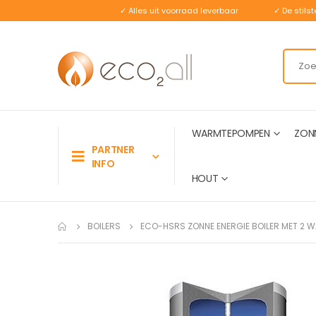
✓ Alles uit voorraad leverbaar
✓ De stil
WARMTEPOMPEN
ZON
PARTNER
INFO
HOUT
BOILERS
ECO-HSRS ZONNE ENERGIE BOILER MET 2 
Ga
naar
het