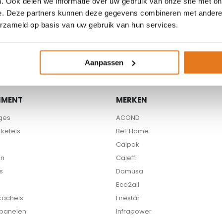
. Ook delen we informatie over uw gebruik van onze site met on
e. Deze partners kunnen deze gegevens combineren met andere i
Beschikbare partners
erzameld op basis van uw gebruik van hun services.
Aanpassen
IMENT
MERKEN
ges
ACOND
ketels
BeF Home
Calpak
en
Caleffi
s
Domusa
Eco2all
 kachels
Firestar
 panelen
Infrapower