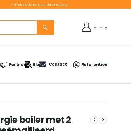
✓ Gratis advies en ondersteuning
Welkom
Contact
Partners
Blog
Referenties
gie boiler met 2
eëmailleerd