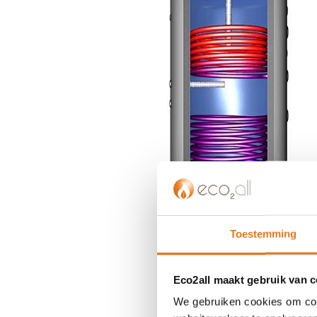
einde
van
de
afbeeldingen-
gallerij
Toestemming
Ga
naar
Eco2all maakt gebruik van 
het
We gebruiken cookies om cont
begin