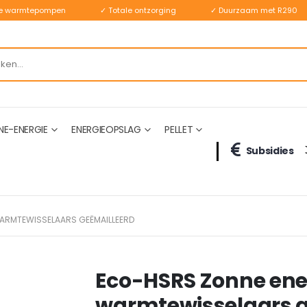
ste warmtepompen
✓ Totale ontzorging
✓ Duurzaam met R290
NE-ENERGIE
ENERGIEOPSLAG
PELLET
Subsidies
WARMTEWISSELAARS GEËMAILLEERD
Eco-HSRS Zonne ener
warmtewisselaars g