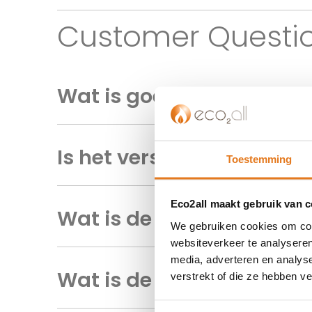
gallerij
Customer Questi
Wat is goedkoper: stok
Is het verstandig om e
Toestemming
Eco2all maakt gebruik van 
Wat is de beste warmte
We gebruiken cookies om cont
websiteverkeer te analyseren
media, adverteren en analys
Wat is de stilste warmt
verstrekt of die ze hebben v