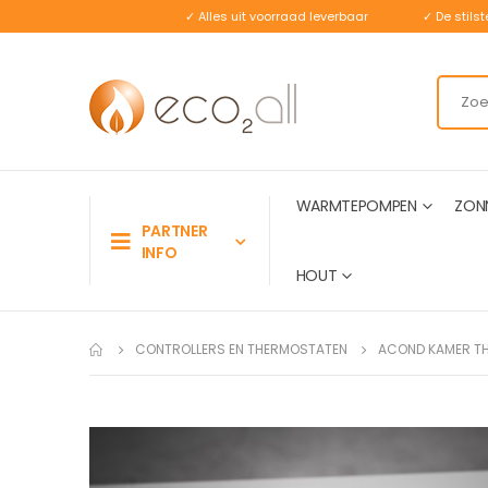
✓ Alles uit voorraad leverbaar
✓ De stil
WARMTEPOMPEN
ZON
PARTNER
INFO
HOUT
CONTROLLERS EN THERMOSTATEN
ACOND KAMER T
Ga
naar
het