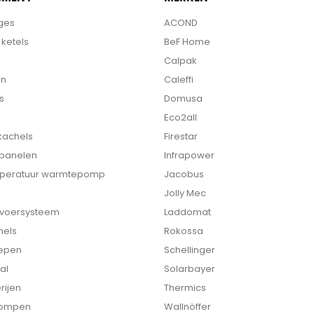
ges
ACOND
ketels
BeF Home
Calpak
en
Caleffi
s
Domusa
Eco2all
 kachels
Firestar
 panelen
Infrapower
peratuur warmtepomp
Jacobus
Jolly Mec
nvoersysteem
Laddomat
hels
Rokossa
epen
Schellinger
al
Solarbayer
rijen
Thermics
ompen
Wallnöffer