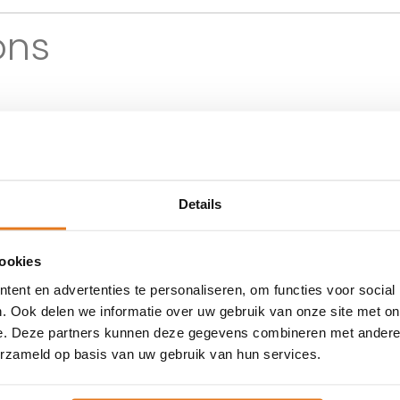
ons
en op gas of met een warmtep
en hybride warmtepomp te nem
Details
cookies
pomp op dit moment?
ent en advertenties te personaliseren, om functies voor social
. Ook delen we informatie over uw gebruik van onze site met on
e. Deze partners kunnen deze gegevens combineren met andere i
epomp in 2026?
erzameld op basis van uw gebruik van hun services.