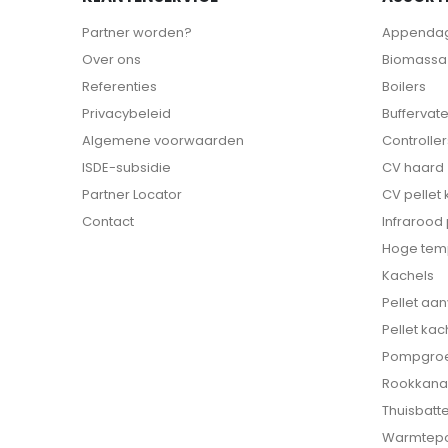
Partner worden?
Appenda
Over ons
Biomassa 
Referenties
Boilers
Privacybeleid
Buffervat
Algemene voorwaarden
Controller
ISDE-subsidie
CV haard
Partner Locator
CV pellet
Contact
Infrarood
Hoge tem
Kachels
Pellet aa
Pellet kac
Pompgro
Rookkana
Thuisbatte
Warmtep