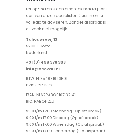
Let op! Indien u een afspraak maakt plant
een van onze specialisten 2 uur in om u
volledig te adviseren. Zonder afspraak is
dit vaak niet mogelijk.
Schouwrooij 13
5281RE Boxtel
Nederland
+31 (0) 499 378 308
info@eco2all.nl
BTW: NL854681693B01
KVK: 62141872
IBAN: NL62RABO0107132141
BIC: RABONL2U
9:00 t/m 17:00 Maandag (Op afspraak)
9:00 t/m 17:00 Dinsdag (Op afspraak)
9:00 t/m 17:00 Woensdag (Op afspraak)
9:00 t/m 17:00 Donderdag (Op afspraak)