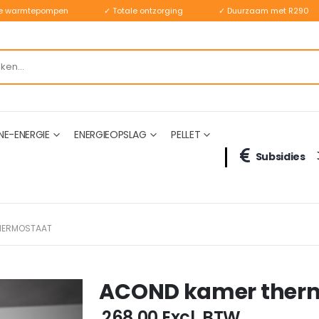
ste warmtepompen
✓ Totale ontzorging
✓ Duurzaam met R290
NE-ENERGIE
ENERGIEOPSLAG
PELLET
Subsidies
HERMOSTAAT
ACOND kamer ther
€ 268,00
Excl. BTW