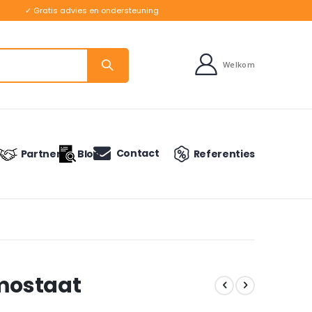
✓ Gratis advies en ondersteuning
Welkom
Contact
Partners
Blog
Referenties
mostaat