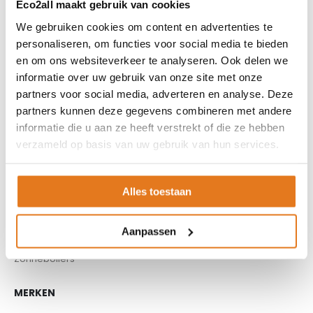
Eco2all maakt gebruik van cookies
Buffervaten
We gebruiken cookies om content en advertenties te
Controllers
personaliseren, om functies voor social media te bieden
CV haard
en om ons websiteverkeer te analyseren. Ook delen we
CV pellet kachels
informatie over uw gebruik van onze site met onze
Infrarood panelen
partners voor social media, adverteren en analyse. Deze
Hoge temperatuur warmtepomp
partners kunnen deze gegevens combineren met andere
Kachels
informatie die u aan ze heeft verstrekt of die ze hebben
verzameld op basis van uw gebruik van hun services.
Pellet aanvoersysteem
Pellet kachels
Pompgroepen
Alles toestaan
Rookkanaal
Thuisbatterijen
Aanpassen
Warmtepompen
Zonneboilers
MERKEN