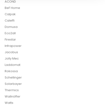
ACOND
BeF Home
Calpak
Caleffi
Domusa
Eco2all
Firestar
Infrapower
Jacobus
Jolly Mec
Laddomat
Rokossa
Schellinger
Solarbayer
Thermics
Wallnöffer
Watts