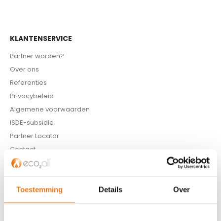
KLANTENSERVICE
Partner worden?
Over ons
Referenties
Privacybeleid
Algemene voorwaarden
ISDE-subsidie
Partner Locator
Contact
ASSORTIMENT
Toestemming
Details
Over
Appendages
Biomassa ketels
Boilers