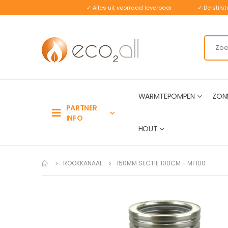
✓ Alles uit voorraad leverbaar
✓ De stil
WARMTEPOMPEN
ZON
PARTNER
INFO
HOUT
ROOKKANAAL
150MM SECTIE 100CM - MF100
Ga
naar
het