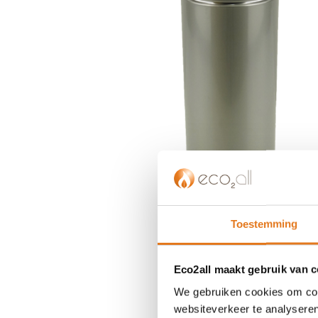
einde
van
de
afbeeldingen-
gallerij
Toestemming
Eco2all maakt gebruik van 
We gebruiken cookies om cont
Ga
websiteverkeer te analyseren