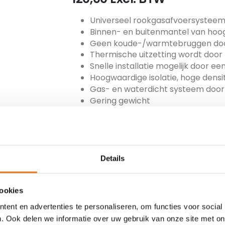
Universeel rookgasafvoersystee
Binnen- en buitenmantel van hoo
Geen koude-/warmtebruggen door
Thermische uitzetting wordt doo
Snelle installatie mogelijk door 
Hoogwaardige isolatie, hoge densit
Gas- en waterdicht systeem door 
Gering gewicht
Direct gebruiksklaar
ARTIKEL NUMMER
MET-150-MF100
Details
TOEVOEGEN
cookies
ent en advertenties te personaliseren, om functies voor social
. Ook delen we informatie over uw gebruik van onze site met on