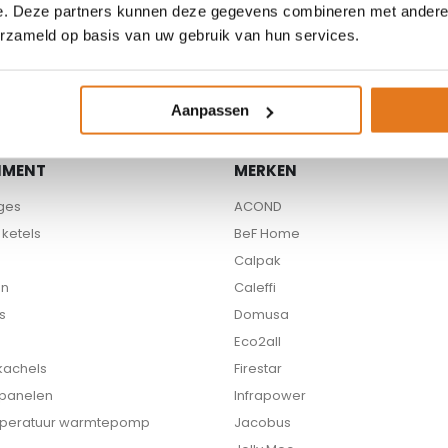
e. Deze partners kunnen deze gegevens combineren met andere i
Beschikbare partners
erzameld op basis van uw gebruik van hun services.
Aanpassen
IMENT
MERKEN
ges
ACOND
ketels
BeF Home
Calpak
en
Caleffi
s
Domusa
Eco2all
 kachels
Firestar
 panelen
Infrapower
peratuur warmtepomp
Jacobus