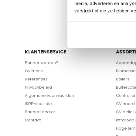
naar
media, adverteren en analys
het
verstrekt of die ze hebben v
begin
van
de
afbeeldingen-
gallerij
KLANTENSERVICE
ASSORT
Partner worden?
Appenda
Over ons
Biomassa 
Referenties
Boilers
Privacybeleid
Buffervat
Algemene voorwaarden
Controller
ISDE-subsidie
CV haard
Partner Locator
CV pellet
Contact
Infrarood
Hoge tem