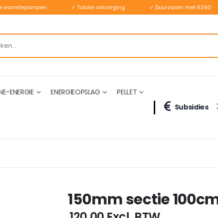
ste warmtepompen
✓ Totale ontzorging
✓ Duurzaam met R290
NE-ENERGIE
ENERGIEOPSLAG
PELLET
Subsidies
150mm sectie 100cm
€ 120,00
Excl. BTW