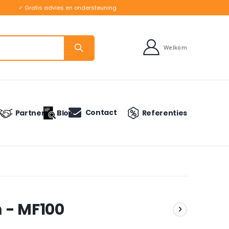
✓ Gratis advies en ondersteuning
Welkom
Contact
Partners
Blog
Referenties
 - MF100